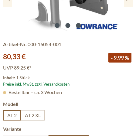
Artikel-Nr.
000-16054-001
Verkaufspreis:
80,33 €
- 9.99 %
UVP
89,25 €*
Inhalt:
1 Stück
Preise inkl. MwSt. zzgl. Versandkosten
Bestellbar – ca. 3 Wochen
auswählen
Modell
AT 2
AT 2 XL
auswählen
Variante