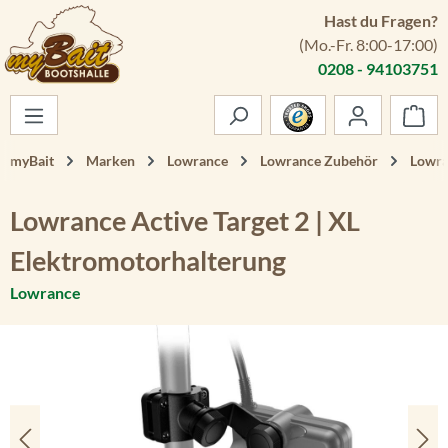
Hast du Fragen?
Zum Hauptinhalt springen
(Mo.-Fr. 8:00-17:00)
0208 - 94103751
War
myBait
Marken
Lowrance
Lowrance Zubehör
Lowra
Lowrance Active Target 2 | XL
Elektromotorhalterung
Lowrance
Bildergalerie überspringen