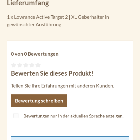
Lieferumfang
1 x Lowrance Active Target 2 | XL Geberhalter in
gewünschter Ausführung
0 von 0 Bewertungen
Bewerten Sie dieses Produkt!
Durchschnittliche Bewertung von 0 von 5 Sternen
Teilen Sie Ihre Erfahrungen mit anderen Kunden.
Bewertung schreiben
Bewertungen nur in der aktuellen Sprache anzeigen.