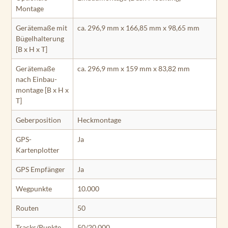
Montage
Gerätemaße mit
ca. 296,9 mm x 166,85 mm x 98,65 mm
Bügel­halterung
[B x H x T]
Gerätemaße
ca. 296,9 mm x 159 mm x 83,82 mm
nach Einbau­
montage [B x H x
T]
Geberposition
Heckmontage
GPS-
Ja
Kartenplotter
GPS Empfänger
Ja
Wegpunkte
10.000
Routen
50
Tracks/Punkte
50/20.000