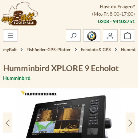
Hast du Fragen?
Zum Hauptinhalt springen
(Mo.-Fr. 8:00-17:00)
0208 - 94103751
War
myBait
Fishfinder-GPS-Plotter
Echolote & GPS
Humminb
Humminbird XPLORE 9 Echolot
Humminbird
Bildergalerie überspringen