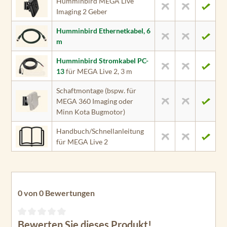
Humminbird MEGA Live
Imaging 2 Geber
Humminbird Ethernetkabel, 6
m
Humminbird Stromkabel PC-
13
für MEGA Live 2, 3 m
Schaftmontage (bspw. für
MEGA 360 Imaging oder
Minn Kota Bugmotor)
Handbuch/Schnellanleitung
für MEGA Live 2
0 von 0 Bewertungen
Bewerten Sie dieses Produkt!
Durchschnittliche Bewertung von 0 von 5 Sternen