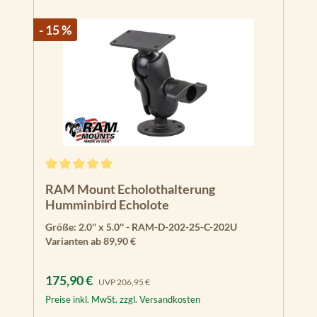
- 15 %
Durchschnittliche Bewertung von 5 von 5 Sternen
RAM Mount Echolothalterung
Humminbird Echolote
Größe:
2.0'' x 5.0'' - RAM-D-202-25-C-202U
Varianten ab
89,90 €
Verkaufspreis:
Regulärer Preis:
175,90 €
UVP
206,95 €
Preise inkl. MwSt. zzgl. Versandkosten