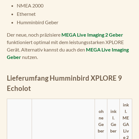
NMEA 2000
Ethernet
Humminbird Geber
Der neue, noch präzisiere
MEGA Live Imaging 2 Geber
funktioniert optimal mit dem leistungsstarken XPLORE
Gerät. Alternativ kannst du auch den
MEGA Live Imaging
Geber
nutzen.
Lieferumfang Humminbird XPLORE 9
Echolot
ink
oh
ink
l.
ne
l.
ME
Ge
Ge
GA
ber
ber
Liv
e 2