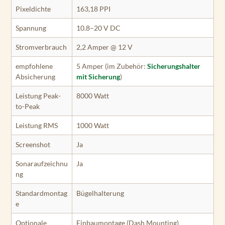
Pixeldichte
163,18 PPI
Spannung
10.8–20 V DC
Stromverbrauch
2,2 Amper @ 12 V
empfohlene
5 Amper (im Zubehör:
Sicherungshalter
Absicherung
mit Sicherung
)
Leistung Peak-
8000 Watt
to-Peak
Leistung RMS
1000 Watt
Screenshot
Ja
Sonaraufzeichnu
Ja
ng
Standardmontag
Bügelhalterung
e
Optionale
Einbaumontage (Dash Mounting)