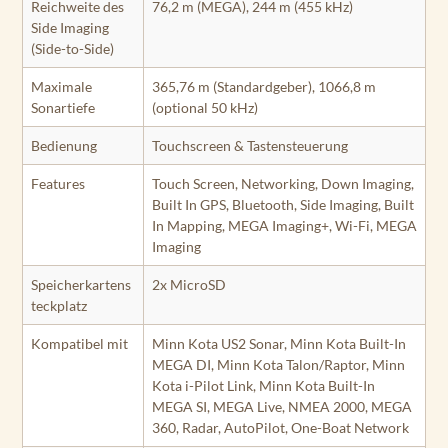
Reichweite des
76,2 m (MEGA), 244 m (455 kHz)
Side Imaging
(Side-to-Side)
Maximale
365,76 m (Standardgeber), 1066,8 m
Sonartiefe
(optional 50 kHz)
Bedienung
Touchscreen & Tastensteuerung
Features
Touch Screen, Networking, Down Imaging,
Built In GPS, Bluetooth, Side Imaging, Built
In Mapping, MEGA Imaging+, Wi-Fi, MEGA
Imaging
Speicherkartens
2x MicroSD
teckplatz
Kompatibel mit
Minn Kota US2 Sonar, Minn Kota Built-In
MEGA DI, Minn Kota Talon/Raptor, Minn
Kota i-Pilot Link, Minn Kota Built-In
MEGA SI, MEGA Live, NMEA 2000, MEGA
360, Radar, AutoPilot, One-Boat Network