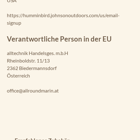
USA
https://humminbird.johnsonoutdoors.com/us/email-
signup
Verantwortliche Person in der EU
alltechnik Handelsges. m.b.H
Rheinboldstr. 11/13
2362 Biedermannsdorf
Österreich
office@allroundmarin.at
Produktgalerie überspringen