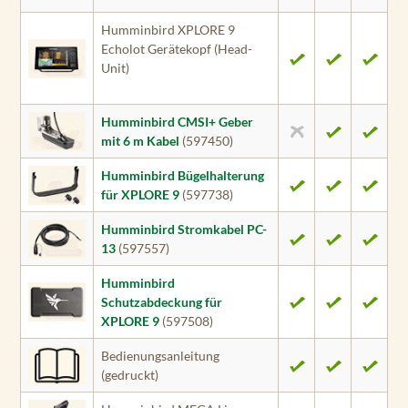
Humminbird XPLORE 9
Echolot Gerätekopf (Head-
Unit)
Humminbird CMSI+ Geber
mit 6 m Kabel
(597450)
Humminbird Bügelhalterung
für XPLORE 9
(597738)
Humminbird Stromkabel PC-
13
(597557)
Humminbird
Schutzabdeckung für
XPLORE 9
(597508)
Bedienungsanleitung
(gedruckt)