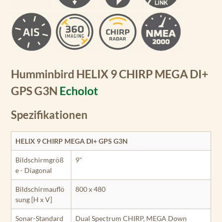
Humminbird HELIX 9 CHIRP MEGA DI+
GPS G3N
Echolot
Spezifikationen
HELIX 9 CHIRP MEGA DI+ GPS G3N
Bildschirmgröß
9"
e - Diagonal
Bildschirmauflö
800 x 480
sung [H x V]
Sonar-Standard
Dual Spectrum CHIRP, MEGA Down