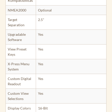
Kompatibilität
NMEA2000
Optional
Target
2.5"
Separation
Upgradable
Yes
Software
View Preset
Yes
Keys
X-Press Menu
Yes
System
Custom Digital
Yes
Readout
Custom View
Yes
Selections
Display Colors
16-Bit