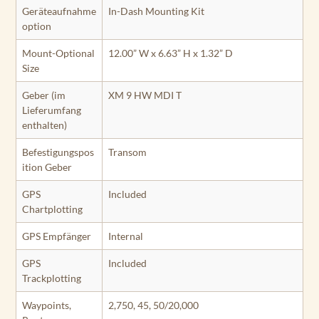
Geräteaufnahme
In-Dash Mounting Kit
option
Mount-Optional
12.00” W x 6.63” H x 1.32” D
Size
Geber (im
XM 9 HW MDI T
Lieferumfang
enthalten)
Befestigungspos
Transom
ition Geber
GPS
Included
Chartplotting
GPS Empfänger
Internal
GPS
Included
Trackplotting
Waypoints,
2,750, 45, 50/20,000