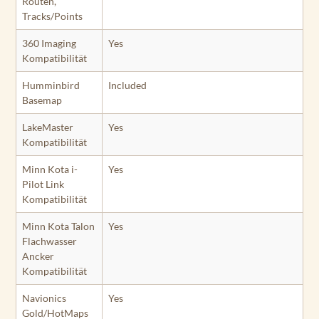
Routen,
Tracks/Points
360 Imaging
Yes
Kompatibilität
Humminbird
Included
Basemap
LakeMaster
Yes
Kompatibilität
Minn Kota i-
Yes
Pilot Link
Kompatibilität
Minn Kota Talon
Yes
Flachwasser
Ancker
Kompatibilität
Navionics
Yes
Gold/HotMaps