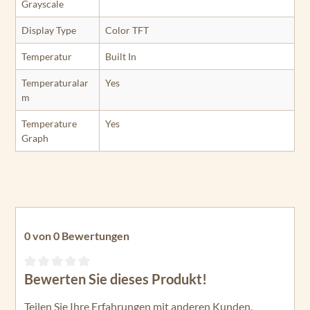
Grayscale
Display Type
Color TFT
Temperatur
Built In
Temperaturalar
Yes
m
Temperature
Yes
Graph
0 von 0 Bewertungen
Bewerten Sie dieses Produkt!
Durchschnittliche Bewertung von 0 von 5 Sternen
Teilen Sie Ihre Erfahrungen mit anderen Kunden.