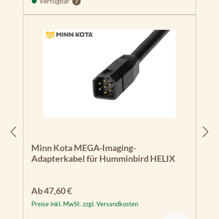
Verfügbar
Minn Kota MEGA-Imaging-
Adapterkabel für Humminbird HELIX
Regulärer Preis:
Ab
47,60 €
Preise inkl. MwSt. zzgl. Versandkosten