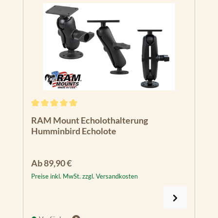
Durchschnittliche Bewertung von 5 von 5 Sternen
RAM Mount Echolothalterung
Humminbird Echolote
Regulärer Preis:
Ab
89,90 €
Preise inkl. MwSt. zzgl. Versandkosten