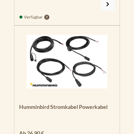
Verfügbar
Humminbird Stromkabel Powerkabel
Regulärer Preis:
Ab
26,90 €