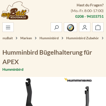
Hast du Fragen?
Zum Hauptinhalt springen
(Mo.-Fr. 8:00-17:00)
0208 - 94103751
War
myBait
Marken
Humminbird
Humminbird Zubehör
Humminbird Bügelhalterung für
APEX
Humminbird
Bildergalerie überspringen