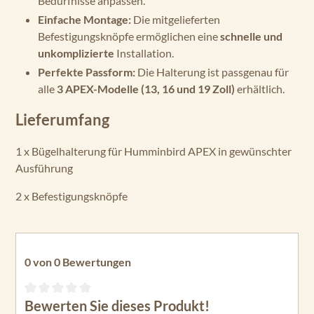
Bedürfnisse anpassen.
Einfache Montage:
Die mitgelieferten
Befestigungsknöpfe ermöglichen eine
schnelle und
unkomplizierte
Installation.
Perfekte Passform:
Die Halterung ist passgenau für
alle
3 APEX-Modelle (13, 16 und 19 Zoll)
erhältlich.
Lieferumfang
1 x Bügelhalterung für Humminbird APEX in gewünschter
Ausführung
2 x Befestigungsknöpfe
0 von 0 Bewertungen
Bewerten Sie dieses Produkt!
Durchschnittliche Bewertung von 0 von 5 Sternen