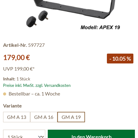
Artikel-Nr.
597727
Verkaufspreis:
179,00 €
- 10.05 %
UVP
199,00 €*
Inhalt:
1 Stück
Preise inkl. MwSt. zzgl. Versandkosten
Bestellbar – ca. 1 Woche
auswählen
Variante
GM A 13
GM A 16
GM A 19
In den Warenkorb