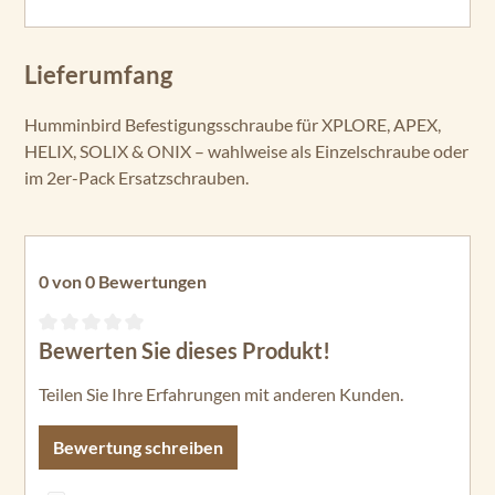
Lieferumfang
Humminbird Befestigungsschraube für XPLORE, APEX,
HELIX, SOLIX & ONIX – wahlweise als Einzelschraube oder
im 2er-Pack Ersatzschrauben.
0 von 0 Bewertungen
Bewerten Sie dieses Produkt!
Durchschnittliche Bewertung von 0 von 5 Sternen
Teilen Sie Ihre Erfahrungen mit anderen Kunden.
Bewertung schreiben