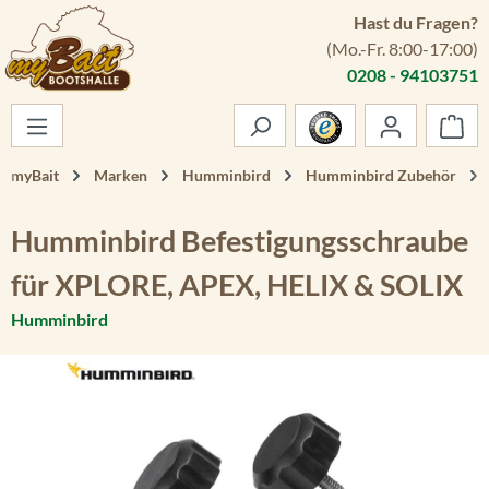
Hast du Fragen?
Zum Hauptinhalt springen
(Mo.-Fr. 8:00-17:00)
0208 - 94103751
War
myBait
Marken
Humminbird
Humminbird Zubehör
Humminbird Befestigungsschraube
für XPLORE, APEX, HELIX & SOLIX
Humminbird
Bildergalerie überspringen