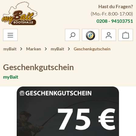
Hast du Fragen?
Zum Hauptinhalt springen
(Mo.-Fr. 8:00-17:00)
0208 - 94103751
War
myBait
Marken
myBait
Geschenkgutschein
Geschenkgutschein
myBait
Bildergalerie überspringen