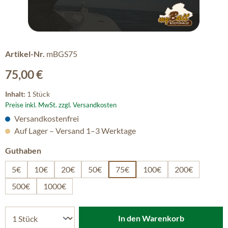
Artikel-Nr.
mBGS75
Regulärer Preis:
75,00 €
Inhalt:
1 Stück
Preise inkl. MwSt. zzgl. Versandkosten
Versandkostenfrei
Auf Lager – Versand 1–3 Werktage
auswählen
Guthaben
5€
10€
20€
50€
75€
100€
200€
500€
1000€
In den Warenkorb