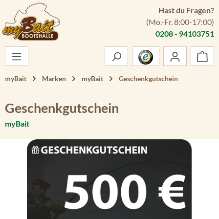
Hast du Fragen?
Zum Hauptinhalt springen
(Mo.-Fr. 8:00-17:00)
0208 - 94103751
War
myBait
Marken
myBait
Geschenkgutschein
Geschenkgutschein
myBait
Bildergalerie überspringen