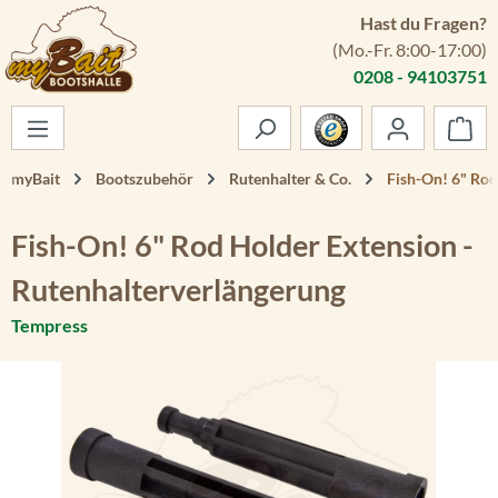
Hast du Fragen?
Zum Hauptinhalt springen
(Mo.-Fr. 8:00-17:00)
0208 - 94103751
War
myBait
Bootszubehör
Rutenhalter & Co.
Fish-On! 6" Rod
Fish-On! 6" Rod Holder Extension -
Rutenhalterverlängerung
Tempress
Bildergalerie überspringen