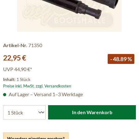
Artikel-Nr.
71350
Verkaufspreis:
22,95 €
- 48.89 %
UVP
44,90 €*
Inhalt:
1 Stück
Preise inkl. MwSt. zzgl. Versandkosten
Auf Lager – Versand 1–3 Werktage
In den Warenkorb
Woanders günstiger gesehen?