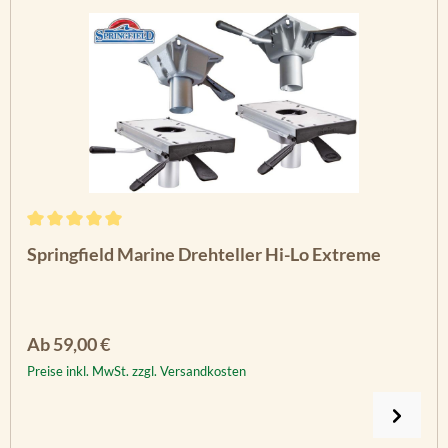
Durchschnittliche Bewertung von 5 von 5 Sternen
Springfield Marine Drehteller Hi-Lo Extreme
Regulärer Preis:
Ab
59,00 €
Preise inkl. MwSt. zzgl. Versandkosten