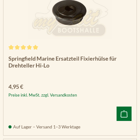
Durchschnittliche Bewertung von 5 von 5 Sternen
Springfield Marine Ersatzteil Fixierhülse für
Drehteller Hi-Lo
Regulärer Preis:
4,95 €
Preise inkl. MwSt. zzgl. Versandkosten
Auf Lager – Versand 1–3 Werktage