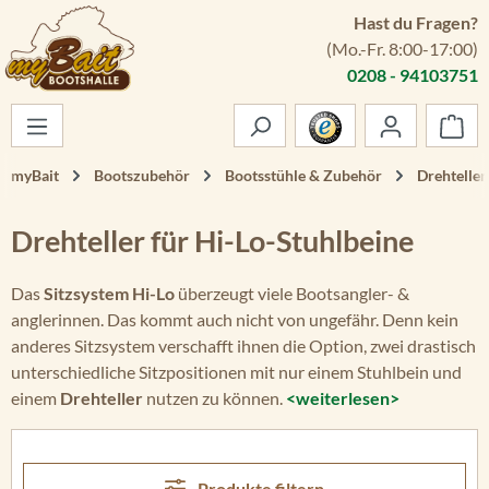
Hast du Fragen?
Zum Hauptinhalt springen
(Mo.-Fr. 8:00-17:00)
0208 - 94103751
War
myBait
Bootszubehör
Bootsstühle & Zubehör
Drehteller
Drehteller für Hi-Lo-Stuhlbeine
Das
Sitzsystem Hi-Lo
überzeugt viele Bootsangler- &
anglerinnen. Das kommt auch nicht von ungefähr. Denn kein
anderes Sitzsystem verschafft ihnen die Option, zwei drastisch
unterschiedliche Sitzpositionen mit nur einem Stuhlbein und
einem
Drehteller
nutzen zu können.
<weiterlesen>
Produkte filtern