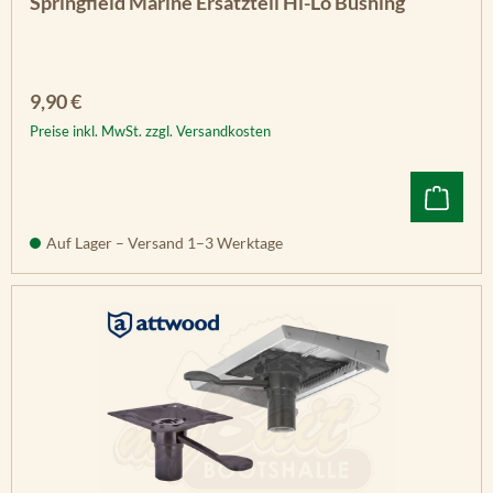
Springfield Marine Ersatzteil Hi-Lo Bushing
Regulärer Preis:
9,90 €
Preise inkl. MwSt. zzgl. Versandkosten
Auf Lager – Versand 1–3 Werktage