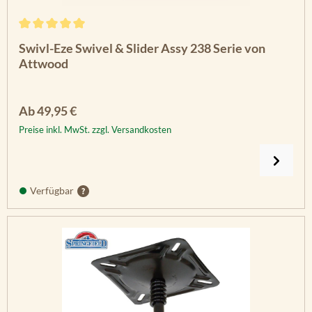
Durchschnittliche Bewertung von 5 von 5 Sternen
Swivl-Eze Swivel & Slider Assy 238 Serie von
Attwood
Regulärer Preis:
Ab
49,95 €
Preise inkl. MwSt. zzgl. Versandkosten
Verfügbar