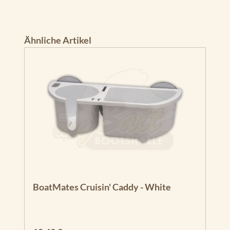
Produktgalerie überspringen
Ähnliche Artikel
BoatMates Cruisin' Caddy - White