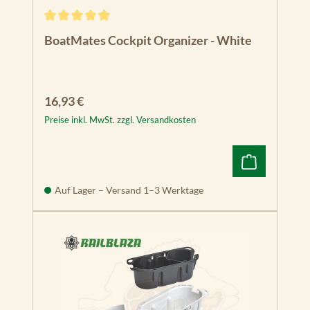
Durchschnittliche Bewertung von 5 von 5 Sternen
BoatMates Cockpit Organizer - White
Regulärer Preis:
16,93 €
Preise inkl. MwSt. zzgl. Versandkosten
Auf Lager – Versand 1–3 Werktage