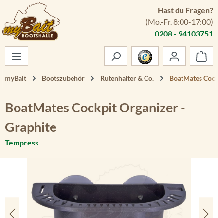
Hast du Fragen?
Zum Hauptinhalt springen
(Mo.-Fr. 8:00-17:00)
0208 - 94103751
War
myBait
Bootszubehör
Rutenhalter & Co.
BoatMates Cockp
BoatMates Cockpit Organizer -
Graphite
Tempress
Bildergalerie überspringen