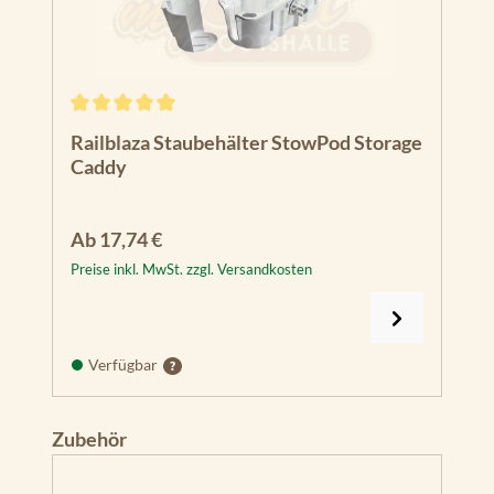
Durchschnittliche Bewertung von 5 von 5 Sternen
Railblaza Staubehälter StowPod Storage
Caddy
Regulärer Preis:
Ab
17,74 €
Preise inkl. MwSt. zzgl. Versandkosten
Verfügbar
Produktgalerie überspringen
Zubehör