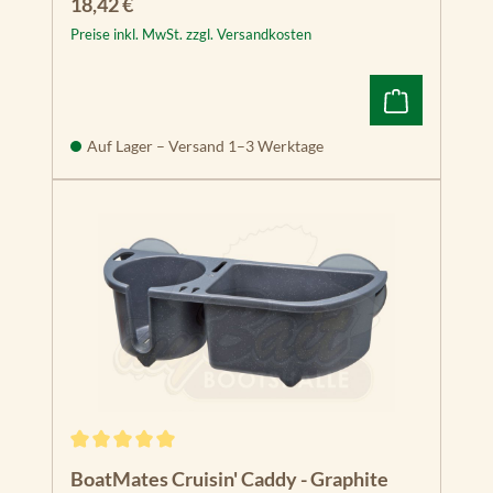
Regulärer Preis:
18,42 €
Preise inkl. MwSt. zzgl. Versandkosten
Auf Lager – Versand 1–3 Werktage
Durchschnittliche Bewertung von 5 von 5 Sternen
BoatMates Cruisin' Caddy - Graphite