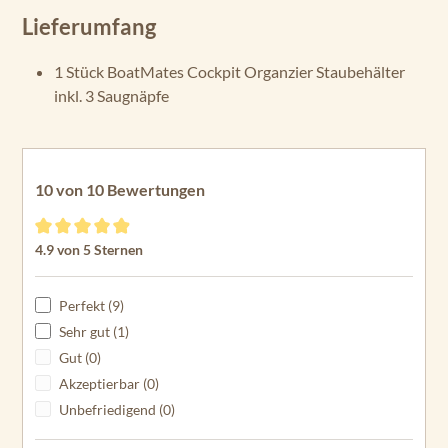
Lieferumfang
1 Stück BoatMates Cockpit Organzier Staubehälter
inkl. 3 Saugnäpfe
10 von 10 Bewertungen
Durchschnittliche Bewertung von 4.9 von 5 Sternen
4.9 von 5 Sternen
Perfekt (9)
Sehr gut (1)
Gut (0)
Akzeptierbar (0)
Unbefriedigend (0)