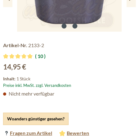
Artikel-Nr.
2133-2
10
Durchschnittliche Bewertung von 4.9 von 5 Sternen
Regulärer Preis:
14,95 €
Inhalt:
1 Stück
Preise inkl. MwSt. zzgl. Versandkosten
Nicht mehr verfügbar
Woanders günstiger gesehen?
Fragen zum Artikel
Bewerten