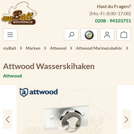
Hast du Fragen?
Zum Hauptinhalt springen
(Mo.-Fr. 8:00-17:00)
0208 - 94103751
War
myBait
Marken
Attwood
Attwood Marinezubehör
Attwood Wasserskihaken
Attwood
Bildergalerie überspringen