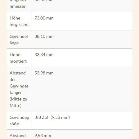
hmesser
Höhe
73,00 mm
insgesamt
Gewindel
38,10 mm
änge
Höhe
33,34 mm
montiert
Abstand
53,98 mm
der
Gewindes
tangen
(Mitte-zu-
Mitte)
Gewindeg
3/8 Zoll (9,53 mm)
röße
Abstand
9,53 mm