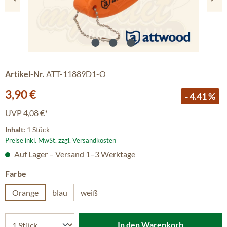
Artikel-Nr.
ATT-11889D1-O
Verkaufspreis:
3,90 €
- 4.41 %
UVP
4,08 €*
Inhalt:
1 Stück
Preise inkl. MwSt. zzgl. Versandkosten
Auf Lager – Versand 1–3 Werktage
auswählen
Farbe
Orange
blau
weiß
In den Warenkorb