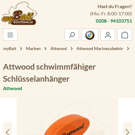
Hast du Fragen?
Zum Hauptinhalt springen
(Mo.-Fr. 8:00-17:00)
0208 - 94103751
War
myBait
Marken
Attwood
Attwood Marinezubehör
A
Attwood schwimmfähiger
Schlüsselanhänger
Attwood
Bildergalerie überspringen