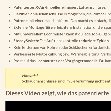
Patentiertes
X-Air-Impeller
eliminiert Lufteinschlüsse.
Flexible Schlauchanschlüsse
ermöglichen, die Pumpe übera
Patrone
mit einer Hand entfernt: Das macht es einfach, d
Externe Montagefüße
erleichtern Installation und erspar
Mit
universellem Lochmuster
kannst du jede Top-Bilgep
SteadySwitch:
Die Auftriebskontrolle
reduziert Zyklen
u
Kein Entfernen von Rohren oder Schläuchen erforderlich:
Verbesserte Motorkühlung
bzw. Wärmeableitung: Verhind
Passt auf das
Lochmuster des Vorgängermodells:
Du kan
Hinweis!
Schlauchanschlüsse sind im Lieferumfang nicht en
Dieses Video zeigt, wie das patentierte