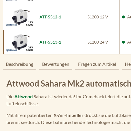
ATT-5512-1
S1200 12 V
Au
ATT-5513-1
S1200 24 V
Au
Beschreibung
Bewertungen
Fragen zum Artikel
He
Attwood Sahara Mk2 automatisch
Die
Attwood
Sahara ist wieder da! Ihr Comeback feiert die a
Lufteinschlüsse.
Mit ihrem patentierten
X-Air-Impeller
drückt sie die Luftblas
brennt sie durch. Diese bahnbrechende Technologie macht di