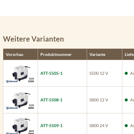
Weitere Varianten
Vorschau
Produktnummer
Variante
Liefe
ATT-5505-1
S500 12 V
Au
ATT-5508-1
S800 12 V
Au
ATT-5509-1
S800 24 V
Au