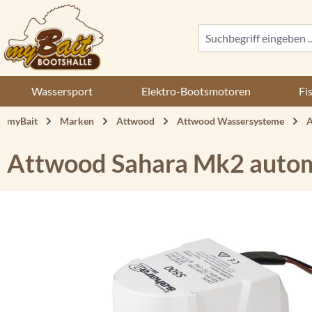
 Hauptinhalt springen
Zur Suche springen
Zur Hauptnavigation springen
Wassersport
Elektro-Bootsmotoren
Fi
myBait
Marken
Attwood
Attwood Wassersysteme
A
Attwood Sahara Mk2 autom
Bildergalerie überspringen