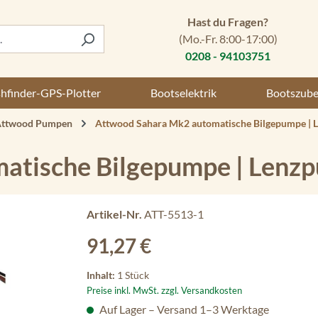
Hast du Fragen?
(Mo.-Fr. 8:00-17:00)
0208 - 94103751
shfinder-GPS-Plotter
Bootselektrik
Bootszub
ttwood Pumpen
Attwood Sahara Mk2 automatische Bilgepumpe |
atische Bilgepumpe | Lenz
Artikel-Nr.
ATT-5513-1
Regulärer Preis:
91,27 €
Inhalt:
1 Stück
Preise inkl. MwSt. zzgl. Versandkosten
Auf Lager – Versand 1–3 Werktage