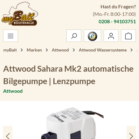
Hast du Fragen?
Zum Hauptinhalt springen
(Mo.-Fr. 8:00-17:00)
0208 - 94103751
War
myBait
Marken
Attwood
Attwood Wassersysteme
A
Attwood Sahara Mk2 automatische
Bilgepumpe | Lenzpumpe
Attwood
Bildergalerie überspringen