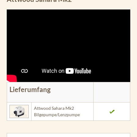
Lieferumfang
Attwood Sahara Mk2
Bilgepumpe/Lenzpumpe