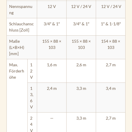
Nennspannu
12 V
12 V / 24 V
12 V / 24 V
ng
Schlauchansc
3/4″ & 1″
3/4″ & 1″
1″ & 1-1/8″
hluss [Zoll]
Maße
155 × 88 ×
155 × 88 ×
154 × 88 ×
(L×B×H)
103
103
103
[mm]
Max.
1
1,6 m
2,6 m
2,7 m
Förderh
2
öhe
V
1
2,4 m
3,3 m
3,4 m
3,
6
V
2
—
3,3 m
2,7 m
4
V