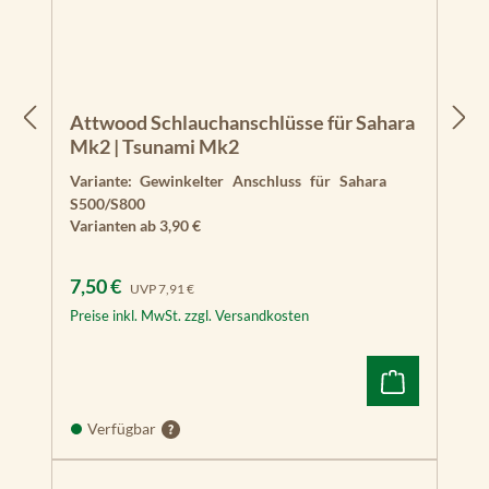
Attwood Schlauchanschlüsse für Sahara
Mk2 | Tsunami Mk2
Variante:
Gewinkelter Anschluss für Sahara
S500/S800
Varianten ab
3,90 €
Verkaufspreis:
Regulärer Preis:
7,50 €
UVP
7,91 €
Preise inkl. MwSt. zzgl. Versandkosten
Verfügbar