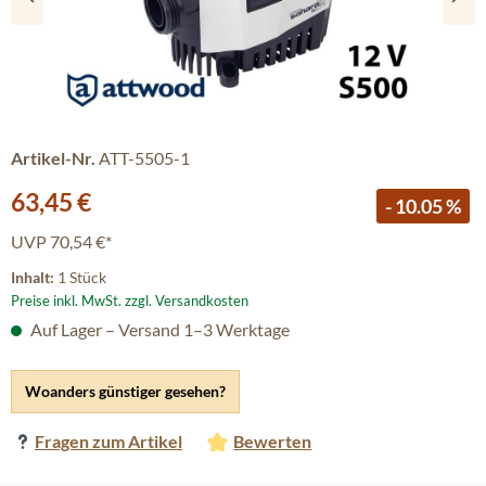
Artikel-Nr.
ATT-5505-1
Verkaufspreis:
63,45 €
- 10.05 %
UVP
70,54 €*
Inhalt:
1 Stück
Preise inkl. MwSt. zzgl. Versandkosten
Auf Lager – Versand 1–3 Werktage
Woanders günstiger gesehen?
Fragen zum Artikel
Bewerten