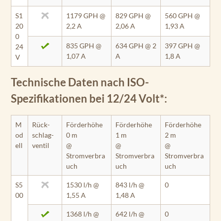
S1
1179 GPH @
829 GPH @
560 GPH @
20
2,2 A
2,06 A
1,93 A
0
835 GPH @
634 GPH @ 2
397 GPH @
24
1,07 A
A
1,8 A
V
Technische Daten nach ISO-
Spezifikationen bei 12/24 Volt*:
M
Rück­
Förderhöhe
Förderhöhe
Förderhöhe
od
schlag­
0 m
1 m
2 m
ell
ventil
@
@
@
Stromverbra
Stromverbra
Stromverbra
uch
uch
uch
S5
1530 l/h @
843 l/h @
0
00
1,55 A
1,48 A
1368 l/h @
642 l/h @
0