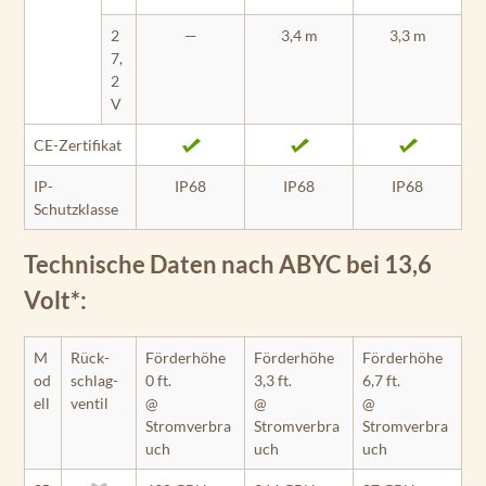
2
—
3,4 m
3,3 m
7,
2
V
CE-Zertifikat
IP-
IP68
IP68
IP68
Schutzklasse
Technische Daten nach ABYC bei 13,6
Volt*:
M
Rück­
Förderhöhe
Förderhöhe
Förderhöhe
od
schlag­
0 ft.
3,3 ft.
6,7 ft.
ell
ventil
@
@
@
Stromverbra
Stromverbra
Stromverbra
uch
uch
uch