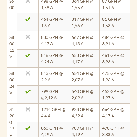
S5
498 GPH @
364 GPH @
87 GPH @
00
1,58 A
1,55 A
1,51 A
464 GPH @
317 GPH @
81 GPH @
1,6 A
1,56 A
1,53 A
S8
830 GPH @
667 GPH @
484 GPH @
00
4,17 A
4,13 A
3,91 A
12
816 GPH @
653 GPH @
461 GPH @
V
4,24 A
4,17 A
3,93 A
S8
813 GPH @
654 GPH @
475 GPH @
00
2,9 A
2,07 A
1,96 A
24
799 GPH
640 GPH @
452 GPH @
V
@2,12 A
2,09 A
1,97 A
S1
1214 GPH @
928 GPH @
664 GPH @
20
4,4 A
4,32 A
4,17 A
0
860 GPH @
709 GPH @
470 GPH @
12
4,29 A
4,19 A
3,88 A
V