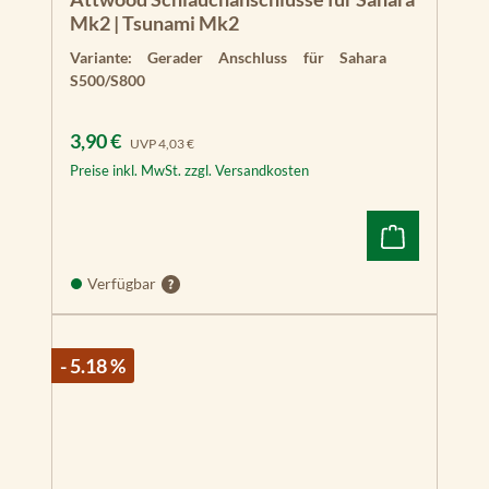
Mk2 | Tsunami Mk2
Variante:
Gerader Anschluss für Sahara
S500/S800
Verkaufspreis:
Regulärer Preis:
3,90 €
UVP
4,03 €
Preise inkl. MwSt. zzgl. Versandkosten
Verfügbar
- 5.18 %