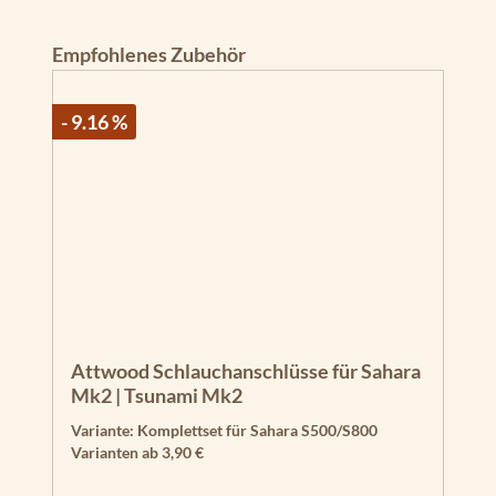
Produktgalerie überspringen
Empfohlenes Zubehör
- 9.16 %
Attwood Schlauchanschlüsse für Sahara
Mk2 | Tsunami Mk2
Variante:
Komplettset für Sahara S500/S800
Varianten ab
3,90 €