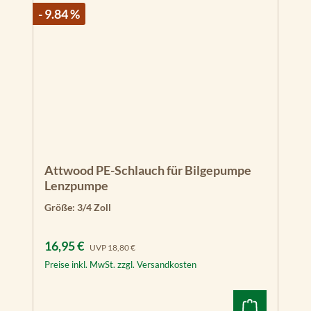
- 9.84 %
Attwood PE-Schlauch für Bilgepumpe
Lenzpumpe
Größe:
3/4 Zoll
Verkaufspreis:
Regulärer Preis:
16,95 €
UVP
18,80 €
Preise inkl. MwSt. zzgl. Versandkosten