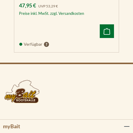
Verkaufspreis:
Regulärer Preis:
47,95 €
UVP
53,29 €
Preise inkl. MwSt. zzgl. Versandkosten
Verfügbar
myBait