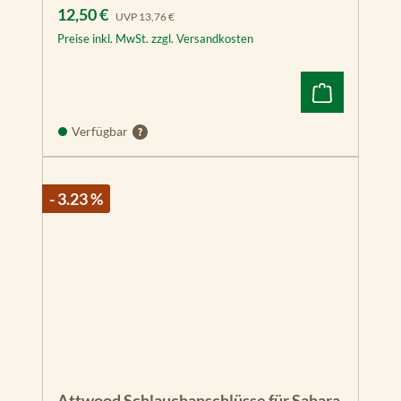
Verkaufspreis:
Regulärer Preis:
12,50 €
UVP
13,76 €
Preise inkl. MwSt. zzgl. Versandkosten
Verfügbar
- 3.23 %
Attwood Schlauchanschlüsse für Sahara