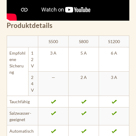
Produktdetails
S500
S800
S1200
Empfohl
1
3 A
5 A
6 A
ene
2
Sicheru
V
ng
2
—
2 A
3 A
4
V
Tauchfähig
Salzwasser­
geeignet
Automatisch