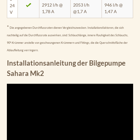
2912 l/h @
2053 l/h
946 l/h @
24
1,78 A
@1,7 A
1,47 A
V
*
Die angegebenen Durchflussraten dienen Vergleichszwecken. Installationsfaktoren, die sich
nachteilig auf die Durchflussrate auswirken, sind: Schlauchlänge, innere Rauhigkeit des Schlauchs,
90°-Krümmer anstelle von geschwungenen Krümmern und Fittings, die die Querschnittsfläche der
Ablaufleitung verringern.
Installationsanleitung der Bilgepumpe
Sahara Mk2