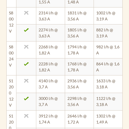
1,55 A
1,48 A
S8
2314 l/h @
1831 l/h @
1002 l/h @
00
3,63 A
3,56 A
3,19 A
12
2274 l/h @
1805 l/h @
882 l/h @
V
3,63 A
3,56 A
3,19 A
S8
2268 l/h @
1794 l/h @
982 l/h @ 1,6
00
1,82 A
1,78 A
A
24
2228 l/h @
1768 l/h @
864 l/h @ 1,6
V
1,82 A
1,78 A
A
S1
4140 l/h @
2936 l/h @
1633 l/h @
20
3,7 A
3,56 A
3,18 A
0
3000 l/h @
2298 l/h @
1122 l/h @
12
3,7 A
3,56 A
3,18 A
V
S1
3912 l/h @
2646 l/h @
1302 l/h @
20
1,74 A
1,72 A
1,49 A
0