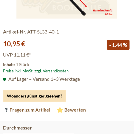
Artikel-Nr.
ATT-SL33-40-1
Verkaufspreis:
10,95 €
- 1.44 %
UVP
11,11 €*
Inhalt:
1 Stück
Preise inkl. MwSt. zzgl. Versandkosten
Auf Lager – Versand 1–3 Werktage
Woanders günstiger gesehen?
Fragen zum Artikel
Bewerten
auswählen
Durchmesser