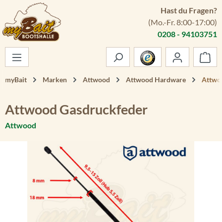
Hast du Fragen?
Zum Hauptinhalt springen
(Mo.-Fr. 8:00-17:00)
0208 - 94103751
War
myBait
Marken
Attwood
Attwood Hardware
Attwo
Attwood Gasdruckfeder
Attwood
Bildergalerie überspringen