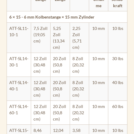
me
kraft
6 × 15 - 6 mm Kolbenstange × 15 mm Zylinder
ATT-SL11-
7,5 Zoll
5,25
2,25
10 mm
10 lbs
10-1
(19,05
Zoll
Zoll
cm)
(13,34
(5,71
cm)
cm)
ATT-SL14-
12 Zoll
20 Zoll
8 Zoll
10 mm
30 lbs
30-1
(30,48
(50,8
(20,32
cm)
cm)
cm)
ATT-SL14-
12 Zoll
20 Zoll
8 Zoll
10 mm
40 lbs
40-1
(30,48
(50,8
(20,32
cm)
cm)
cm)
ATT-SL14-
12 Zoll
20 Zoll
8 Zoll
10 mm
60 lbs
60-1
(30,48
(50,8
(20,32
cm)
cm)
cm)
ATT-SL15-
8,46
12,04
3,58
10 mm
10 lbs