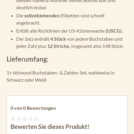
bleiben Name & Nummer deines Bootes klar und
deutlich lesbar.
Die
selbstklebenden
Etiketten sind schnell
angebracht.
Erfüllt alle Richtlinien der US-Küstenwache
(USCG).
Der Satz enthält
4 Stück
von jedem Buchstaben und
jeder Zahl plus
12 Striche,
insgesamt also 148 Stück.
Lieferumfang:
1× Attwood Buchstaben- & Zahlen-Set, wahlweise in
Schwarz oder Weiß
0 von 0 Bewertungen
Bewerten Sie dieses Produkt!
Durchschnittliche Bewertung von 0 von 5 Sternen