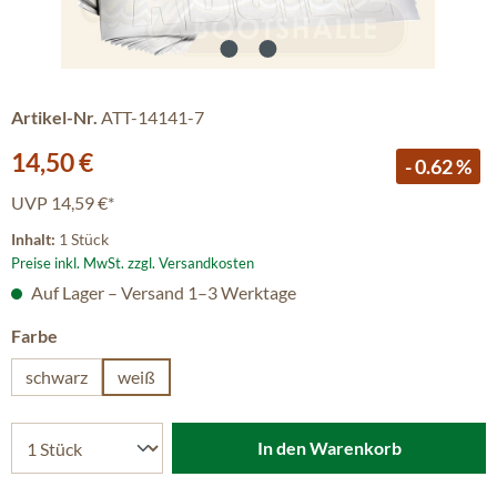
Artikel-Nr.
ATT-14141-7
Verkaufspreis:
14,50 €
- 0.62 %
UVP
14,59 €*
Inhalt:
1 Stück
Preise inkl. MwSt. zzgl. Versandkosten
Auf Lager – Versand 1–3 Werktage
auswählen
Farbe
schwarz
weiß
In den Warenkorb