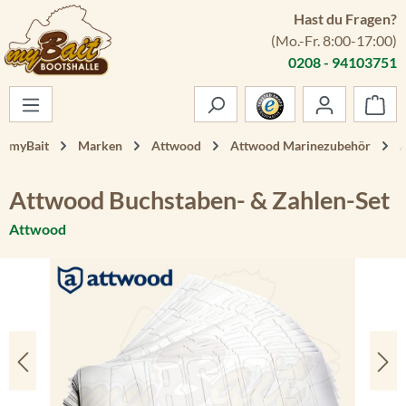
Hast du Fragen?
Zum Hauptinhalt springen
(Mo.-Fr. 8:00-17:00)
0208 - 94103751
War
myBait
Marken
Attwood
Attwood Marinezubehör
A
Attwood Buchstaben- & Zahlen-Set
Attwood
Bildergalerie überspringen