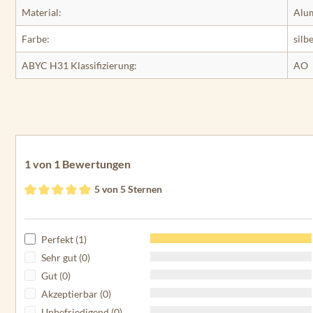
Material:
Alum
Farbe:
silb
ABYC H31 Klassifizierung:
AO
1 von 1 Bewertungen
5 von 5 Sternen
Durchschnittliche Bewertung von 5 von 5 Sternen
Perfekt (1)
Sehr gut (0)
Gut (0)
Akzeptierbar (0)
Unbefriedigend (0)