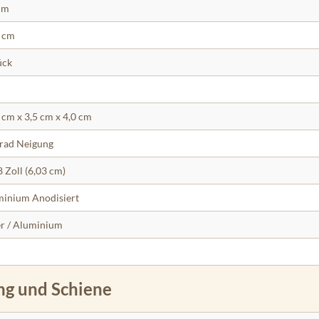
cm
 cm
ück
 cm x 3,5 cm x 4,0 cm
rad Neigung
8 Zoll (6,03 cm)
inium Anodisiert
er / Aluminium
ng und Schiene