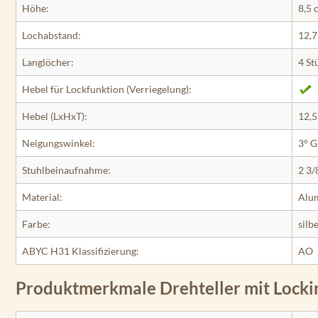
Höhe:
8,5 
Lochabstand:
12,7
Langlöcher:
4 St
Hebel für Lockfunktion (Verriegelung):
Hebel (LxHxT):
12,5
Neigungswinkel:
3° G
Stuhlbeinaufnahme:
2 3/
Material:
Alum
Farbe:
silb
ABYC H31 Klassifizierung:
AO
Produktmerkmale Drehteller mit Locki