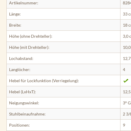
Artikelnummer:
828
Länge:
33 
Breite:
18 
Höhe (ohne Drehteller):
3,0 
Höhe (mit Drehteller):
10,0
Lochabstand:
12,7
Langlöcher:
4
Hebel für Lockfunktion (Verriegelung):
Hebel (LxHxT):
12,5
Neigungswinkel:
3° G
Stuhlbeinaufnahme:
2 3/
Positionen:
9