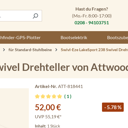
Hast du Fragen?
(Mo.-Fr. 8:00-17:00)
0208 - 94103751
shfinder-GPS-Plotter
Bootselektrik
Bootszub
für Standard-Stuhlbeine
Swivl-Eze LakeSport 238 Swivel Dreh
wivel Drehteller von Attwoo
Artikel-Nr.
ATT-818441
1
Durchschnittliche Bewertung von 5 von 5 Stern
Verkaufspreis:
52,00 €
- 5.78 %
UVP
55,19 €*
Inhalt:
1 Stück