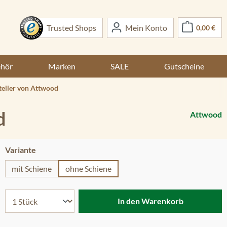
War
Trusted Shops
Mein Konto
0,00 €
ehör
Marken
SALE
Gutscheine
teller von Attwood
d
Attwood
auswählen
Variante
mit Schiene
ohne Schiene
en
In den Warenkorb