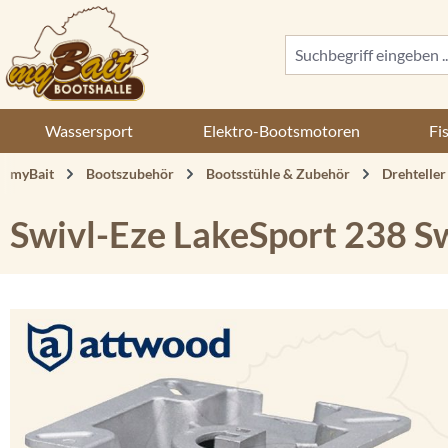
 Hauptinhalt springen
Zur Suche springen
Zur Hauptnavigation springen
Wassersport
Elektro-Bootsmotoren
Fi
myBait
Bootszubehör
Bootsstühle & Zubehör
Drehteller
Swivl-Eze LakeSport 238 S
Bildergalerie überspringen