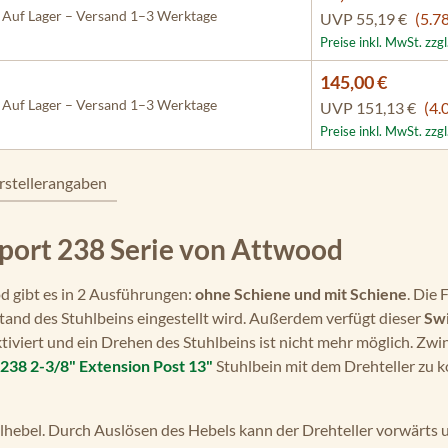
Auf Lager – Versand 1–3 Werktage
UVP
55,19 €
(5.7
Preise inkl. MwSt. zzg
145,00 €
Auf Lager – Versand 1–3 Werktage
UVP
151,13 €
(4.
Preise inkl. MwSt. zzg
rstellerangaben
Sport 238 Serie von Attwood
d gibt es in 2 Ausführungen:
ohne Schiene und mit Schiene
. Die 
tand des Stuhlbeins eingestellt wird. Außerdem verfügt dieser
Swi
aktiviert und ein Drehen des Stuhlbeins ist nicht mehr möglich. Zw
238 2-3/8" Extension Post 13"
Stuhlbein mit dem Drehteller zu k
allhebel. Durch Auslösen des Hebels kann der Drehteller vorwärts