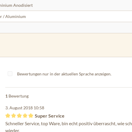
inium Anodisiert
er / Aluminium
Bewertungen nur in der aktuellen Sprache anzeigen.
1
Bewertung
3. August 2018 10:58
Super Service
Bewertung mit 5 von 5 Sternen
Schneller Service, top Ware, bin echt positiv überrascht, wie sc
wieder.