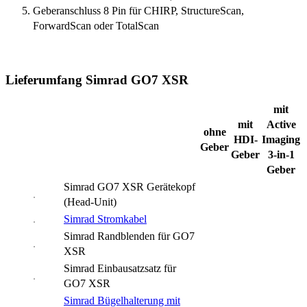
Geberanschluss 8 Pin für CHIRP, StructureScan,
ForwardScan oder TotalScan
Lieferumfang Simrad GO7 XSR
mit
mit
Active
ohne
HDI-
Imaging
Geber
Geber
3-in-1
Geber
Simrad GO7 XSR Gerätekopf
(Head-Unit)
Simrad Stromkabel
Simrad Randblenden für GO7
XSR
Simrad Einbausatzsatz für
GO7 XSR
Simrad Bügelhalterung mit