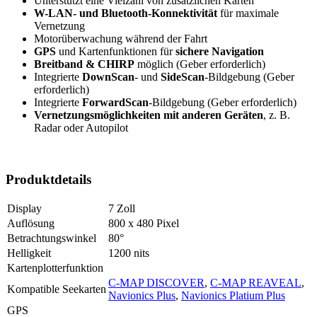
Unterstützt eine Vielzahl von zusätzlichen Karten
W-LAN- und Bluetooth-Konnektivität
für maximale
Vernetzung
Motorüberwachung während der Fahrt
GPS
und Kartenfunktionen für
sichere Navigation
Breitband & CHIRP
möglich (Geber erforderlich)
Integrierte
DownScan
- und
SideScan
-Bildgebung (Geber
erforderlich)
Integrierte
ForwardScan
-Bildgebung (Geber erforderlich)
Vernetzungsmöglichkeiten mit anderen Geräten
, z. B.
Radar oder Autopilot
Produktdetails
Display
7 Zoll
Auflösung
800 x 480 Pixel
Betrachtungswinkel
80°
Helligkeit
1200 nits
Kartenplotterfunktion
C-MAP DISCOVER
,
C-MAP REAVEAL
,
Kompatible Seekarten
Navionics Plus
,
Navionics Platium Plus
GPS