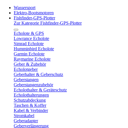
Wassersport
Elektro-Bootsmotoren
Fishfinder-GPS-Plotter
Zur Kategorie Fishfinder-GPS-Plotter
Echolote & GPS
Lowrance Echolote
Simrad Echolote
Humminbird Echolote
Garmin Echolote
Raymarine Echolote
Geber & Zubehör
Echolotgeber
Geberhalter & Geberschutz
Geberstangen
Geberstangenzubehör
Echolothalter & Geräteschutz
Echolothalterungen
Schutzabdeckung
Taschen & Koffer
Kabel & Verbinder
Stromkabel
Geberadapter
Geberverlängerung