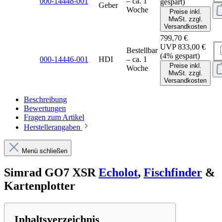
000-14448-001
– ca. 1
gespart)
Geber
Woche
Preise inkl.
MwSt. zzgl.
Versandkosten
799,70 €
UVP
833,00 €
Bestellbar
(4% gespart)
000-14446-001
HDI
– ca. 1
Preise inkl.
Woche
MwSt. zzgl.
Versandkosten
Beschreibung
Bewertungen
Fragen zum Artikel
Herstellerangaben
Menü schließen
Simrad GO7 XSR
Echolot
,
Fischfinder
&
Kartenplotter
Inhaltsverzeichnis