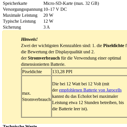
Speicherkarte
Micro-SD-Karte (max. 32 GB)
Versorgungsspannung
10–17 V DC
Maximale Leistung
20 W
Typische Leistung
12 W
Sicherung
3 A
Hinweis!
Zwei der wichtigsten Kennzahlen sind: 1. die
Pixeldichte
f
die Bewertung der Displayqualität und 2.
der
Stromverbrauch
für die Verwendung einer optimal
dimensionierten Batterie.
Pixeldichte
133,28 PPI
Die bei 12 Watt bei 12 Volt (mit
der
empfohlenen Batterie von Jarocells
max.
kannst du das Echolot bei maximaler
Stromverbrauch
Leistung etwa 12 Stunden betreiben, bis
die Batterie leer ist).
Technische Werte