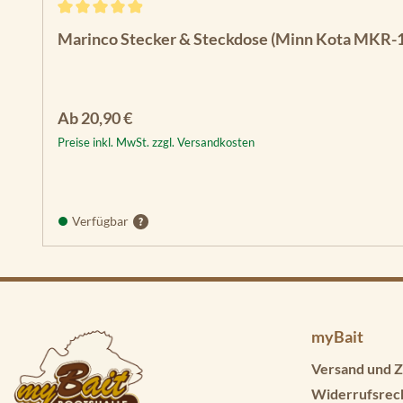
Durchschnittliche Bewertung von 4.93 von 5 Sternen
Marinco Stecker & Steckdose (Minn Kota MKR-1
Regulärer Preis:
Ab
20,90 €
Preise inkl. MwSt. zzgl. Versandkosten
Verfügbar
myBait
Versand und Z
Widerrufsrec