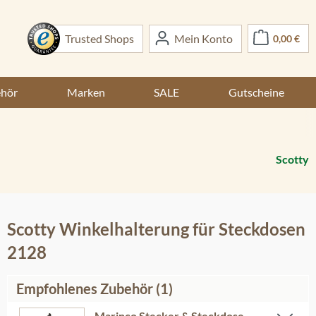
War
Trusted Shops
Mein Konto
0,00 €
ehör
Marken
SALE
Gutscheine
Scotty
Scotty Winkelhalterung für Steckdosen
2128
Empfohlenes Zubehör (1)
Marinco Stecker & Steckdose