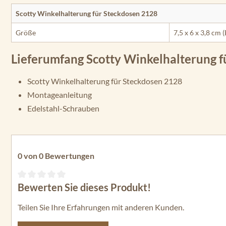
Scotty Winkelhalterung für Steckdosen 2128
Größe
7,5 x 6 x 3,8 cm (
Lieferumfang Scotty Winkelhalterung f
Scotty Winkelhalterung für Steckdosen 2128
Montageanleitung
Edelstahl-Schrauben
0 von 0 Bewertungen
Bewerten Sie dieses Produkt!
Durchschnittliche Bewertung von 0 von 5 Sternen
Teilen Sie Ihre Erfahrungen mit anderen Kunden.