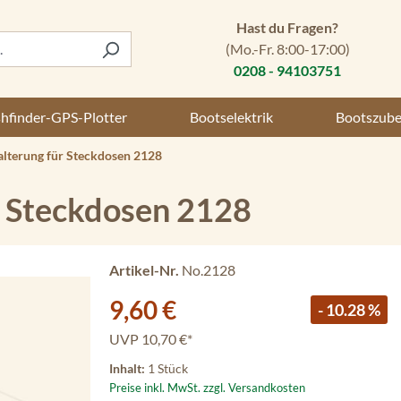
Hast du Fragen?
(Mo.-Fr. 8:00-17:00)
0208 - 94103751
shfinder-GPS-Plotter
Bootselektrik
Bootszub
alterung für Steckdosen 2128
r Steckdosen 2128
Artikel-Nr.
No.2128
Verkaufspreis:
9,60 €
- 10.28 %
UVP
10,70 €*
Inhalt:
1 Stück
Preise inkl. MwSt. zzgl. Versandkosten