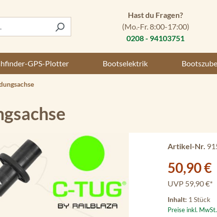
Hast du Fragen?
(Mo.-Fr. 8:00-17:00)
0208 - 94103751
shfinder-GPS-Plotter
Bootselektrik
Bootszub
ndungsachse
ngsachse
Artikel-Nr.
91
Verkaufspreis:
50,90 €
UVP
59,90 €*
Inhalt:
1 Stück
Preise inkl. MwSt