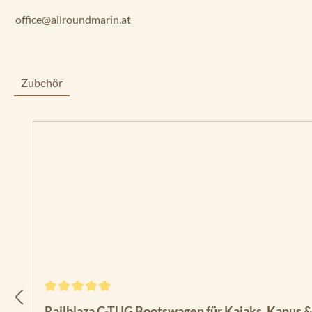
office@allroundmarin.at
Zubehör
Produktgalerie überspringen
Durchschnittliche Bewertung von 5 von 5 Sternen
Railblaza C-TUG Bootswagen für Kajaks, Kanus 