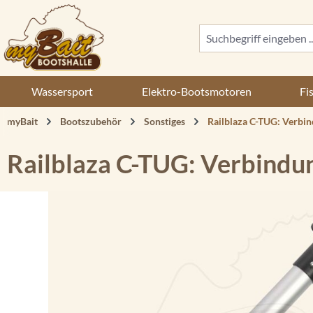
 Hauptinhalt springen
Zur Suche springen
Zur Hauptnavigation springen
Wassersport
Elektro-Bootsmotoren
Fi
myBait
Bootszubehör
Sonstiges
Railblaza C-TUG: Verbi
Railblaza C-TUG: Verbindu
Bildergalerie überspringen