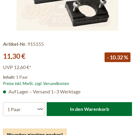
Artikel-Nr.
915155
Verkaufspreis:
11,30 €
- 10.32 %
UVP
12,60 €*
Inhalt:
1 Paar
Preise inkl. MwSt. zzgl. Versandkosten
Auf Lager – Versand 1–3 Werktage
In den Warenkorb
Woanders günstiger gesehen?