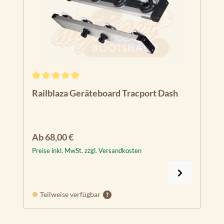
Durchschnittliche Bewertung von 5 von 5 Sternen
Railblaza Geräteboard Tracport Dash
Regulärer Preis:
Ab
68,00 €
Preise inkl. MwSt. zzgl. Versandkosten
Teilweise verfügbar