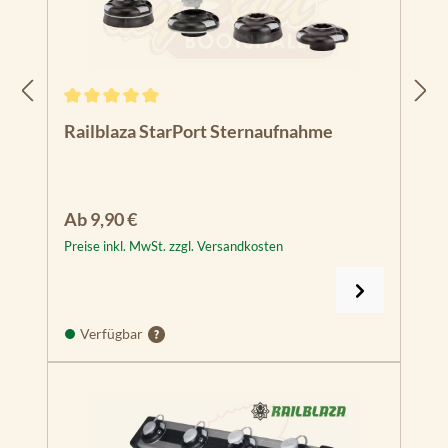
Durchschnittliche Bewertung von 5 von 5 Sternen
Railblaza StarPort Sternaufnahme
Regulärer Preis:
Ab
9,90 €
Preise inkl. MwSt. zzgl. Versandkosten
Verfügbar