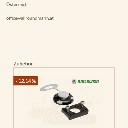
Österreich
office@allroundmarin.at
Produktgalerie überspringen
Zubehör
- 12.14 %