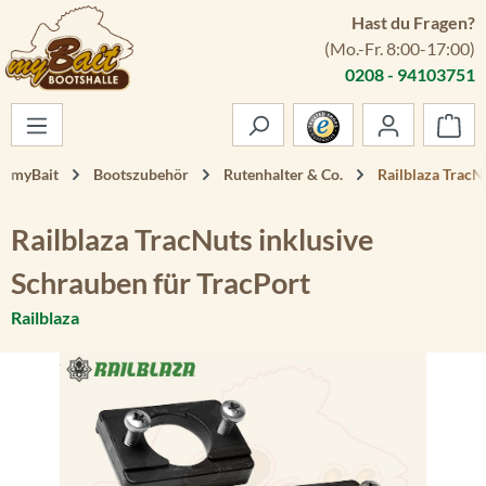
Hast du Fragen?
Zum Hauptinhalt springen
(Mo.-Fr. 8:00-17:00)
0208 - 94103751
War
myBait
Bootszubehör
Rutenhalter & Co.
Railblaza TracN
Railblaza TracNuts inklusive
Schrauben für TracPort
Railblaza
Bildergalerie überspringen