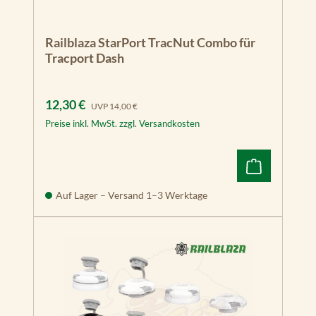
Railblaza StarPort TracNut Combo für
Tracport Dash
Verkaufspreis:
Regulärer Preis:
12,30 €
UVP
14,00 €
Preise inkl. MwSt. zzgl. Versandkosten
Auf Lager – Versand 1–3 Werktage