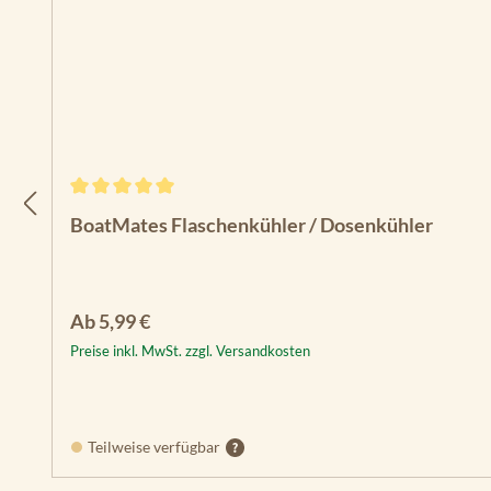
Durchschnittliche Bewertung von 5 von 5 Sternen
BoatMates Flaschenkühler / Dosenkühler
Regulärer Preis:
Ab
5,99 €
Preise inkl. MwSt. zzgl. Versandkosten
Teilweise verfügbar