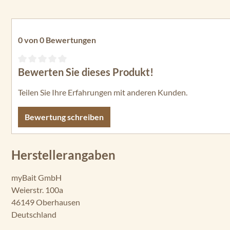
0 von 0 Bewertungen
Bewerten Sie dieses Produkt!
Durchschnittliche Bewertung von 0 von 5 Sternen
Teilen Sie Ihre Erfahrungen mit anderen Kunden.
Bewertung schreiben
Herstellerangaben
myBait GmbH
Weierstr. 100a
46149 Oberhausen
Deutschland