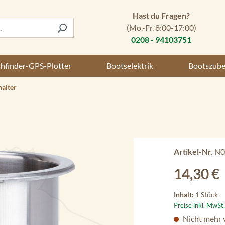
Hast du Fragen?
(Mo.-Fr. 8:00-17:00)
0208 - 94103751
shfinder-GPS-Plotter
Bootselektrik
Bootszub
alter
Artikel-Nr.
N0
Regulärer Preis
14,30 €
Inhalt:
1 Stück
Preise inkl. MwSt
Nicht mehr 