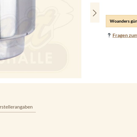
Woanders gün
Fragen zum
rstellerangaben