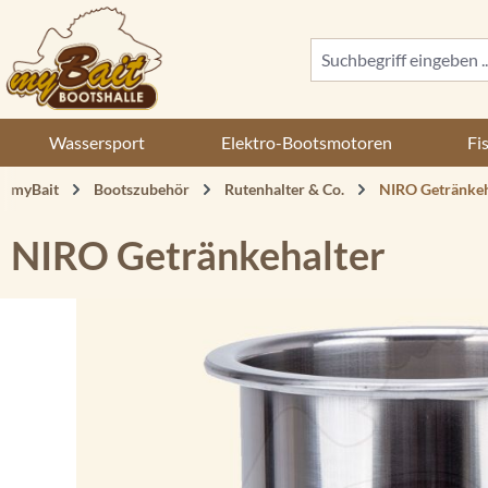
 Hauptinhalt springen
Zur Suche springen
Zur Hauptnavigation springen
Wassersport
Elektro-Bootsmotoren
Fi
myBait
Bootszubehör
Rutenhalter & Co.
NIRO Getränkeh
NIRO Getränkehalter
Bildergalerie überspringen