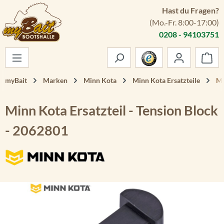
Hast du Fragen?
Zum Hauptinhalt springen
(Mo.-Fr. 8:00-17:00)
0208 - 94103751
War
myBait
Marken
Minn Kota
Minn Kota Ersatzteile
Mi
Minn Kota Ersatzteil - Tension Block
- 2062801
Bildergalerie überspringen