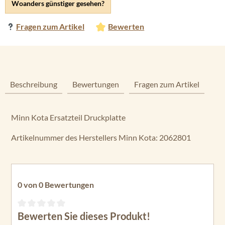
Woanders günstiger gesehen?
Fragen zum Artikel
Bewerten
Beschreibung
Bewertungen
Fragen zum Artikel
Minn Kota Ersatzteil Druckplatte
Artikelnummer des Herstellers Minn Kota: 2062801
0 von 0 Bewertungen
Bewerten Sie dieses Produkt!
Durchschnittliche Bewertung von 0 von 5 Sternen