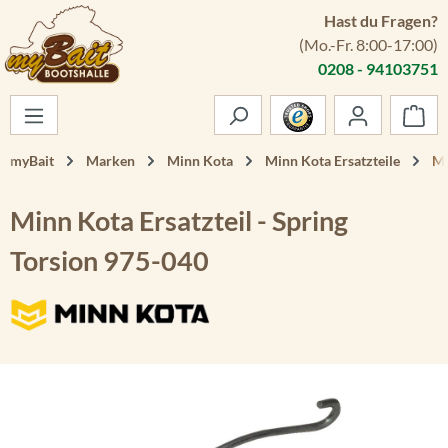
Hast du Fragen?
Zum Hauptinhalt springen
(Mo.-Fr. 8:00-17:00)
0208 - 94103751
War
myBait
Marken
Minn Kota
Minn Kota Ersatzteile
Mi
Minn Kota Ersatzteil - Spring
Torsion 975-040
Bildergalerie überspringen