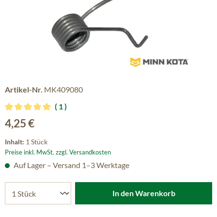
Artikel-Nr.
MK409080
1
Durchschnittliche Bewertung von 5 von 5 Sternen
Regulärer Preis:
4,25 €
Inhalt:
1 Stück
Preise inkl. MwSt. zzgl. Versandkosten
Auf Lager – Versand 1–3 Werktage
In den Warenkorb