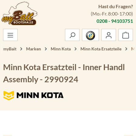
Hast du Fragen?
Zum Hauptinhalt springen
(Mo.-Fr. 8:00-17:00)
0208 - 94103751
War
myBait
Marken
Minn Kota
Minn Kota Ersatzteile
Mi
Minn Kota Ersatzteil - Inner Handl
Assembly - 2990924
Bildergalerie überspringen