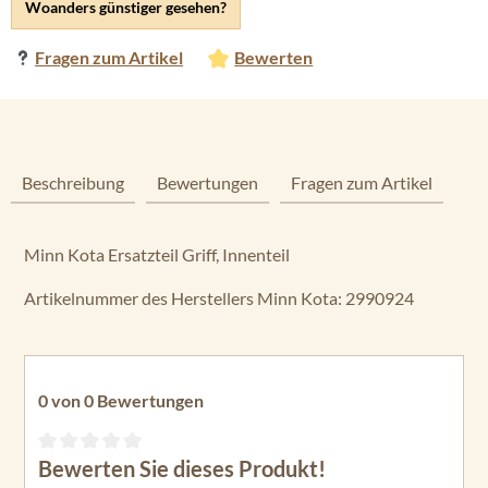
Woanders günstiger gesehen?
Fragen zum Artikel
Bewerten
Beschreibung
Bewertungen
Fragen zum Artikel
Minn Kota Ersatzteil Griff, Innenteil
Artikelnummer des Herstellers Minn Kota: 2990924
0 von 0 Bewertungen
Bewerten Sie dieses Produkt!
Durchschnittliche Bewertung von 0 von 5 Sternen