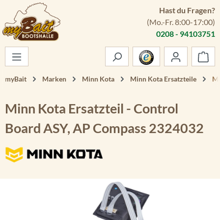
Hast du Fragen?
Zum Hauptinhalt springen
(Mo.-Fr. 8:00-17:00)
0208 - 94103751
War
myBait
Marken
Minn Kota
Minn Kota Ersatzteile
Mi
Minn Kota Ersatzteil - Control
Board ASY, AP Compass 2324032
Bildergalerie überspringen