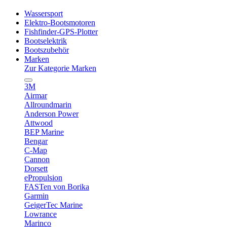
Wassersport
Elektro-Bootsmotoren
Fishfinder-GPS-Plotter
Bootselektrik
Bootszubehör
Marken
Zur Kategorie Marken
3M
Airmar
Allroundmarin
Anderson Power
Attwood
BEP Marine
Bengar
C-Map
Cannon
Dorsett
ePropulsion
FASTen von Borika
Garmin
GeigerTec Marine
Lowrance
Marinco