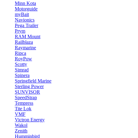
Minn Kota
Motorguide
myBait
Navionics
Pega Trailer
Prym
RAM Mount
Railblaza
Raymarine
Ripca
RoyPow
Scotty
Simrad
Spinera
Springfield Marine
Sterling Power
SUNVISOR
SpeedStrap
Tempress
Tite Lok
VMF
Victron Energy
Wakol
Zenith
Humminbird