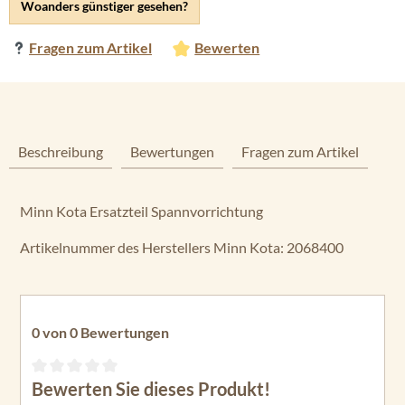
Woanders günstiger gesehen?
Fragen zum Artikel
Bewerten
Beschreibung
Bewertungen
Fragen zum Artikel
Minn Kota Ersatzteil Spannvorrichtung
Artikelnummer des Herstellers Minn Kota: 2068400
0 von 0 Bewertungen
Bewerten Sie dieses Produkt!
Durchschnittliche Bewertung von 0 von 5 Sternen