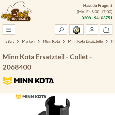
Hast du Fragen?
Zum Hauptinhalt springen
(Mo.-Fr. 8:00-17:00)
0208 - 94103751
War
myBait
Marken
Minn Kota
Minn Kota Ersatzteile
Mi
Minn Kota Ersatzteil - Collet -
2068400
Bildergalerie überspringen