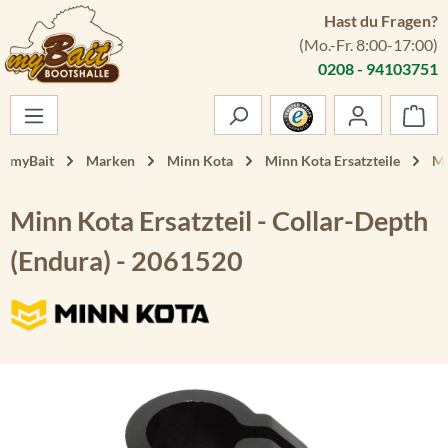
Hast du Fragen?
Zum Hauptinhalt springen
(Mo.-Fr. 8:00-17:00)
0208 - 94103751
War
myBait
Marken
Minn Kota
Minn Kota Ersatzteile
Mi
Minn Kota Ersatzteil - Collar-Depth
(Endura) - 2061520
Bildergalerie überspringen