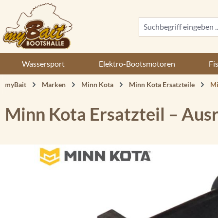
 Hauptinhalt springen
Zur Suche springen
Zur Hauptnavigation springen
Wassersport
Elektro-Bootsmotoren
Fi
myBait
Marken
Minn Kota
Minn Kota Ersatzteile
Mi
Minn Kota Ersatzteil – Au
Bildergalerie überspringen