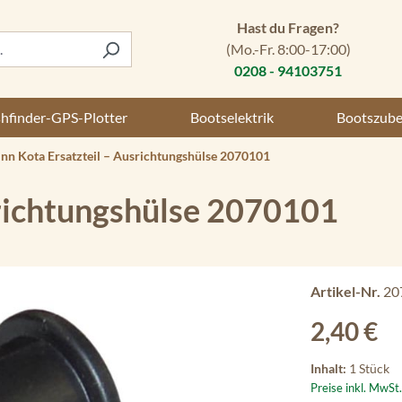
Hast du Fragen?
(Mo.-Fr. 8:00-17:00)
0208 - 94103751
shfinder-GPS-Plotter
Bootselektrik
Bootszub
nn Kota Ersatzteil – Ausrichtungshülse 2070101
srichtungshülse 2070101
Artikel-Nr.
20
Regulärer Preis
2,40 €
Inhalt:
1 Stück
Preise inkl. MwSt