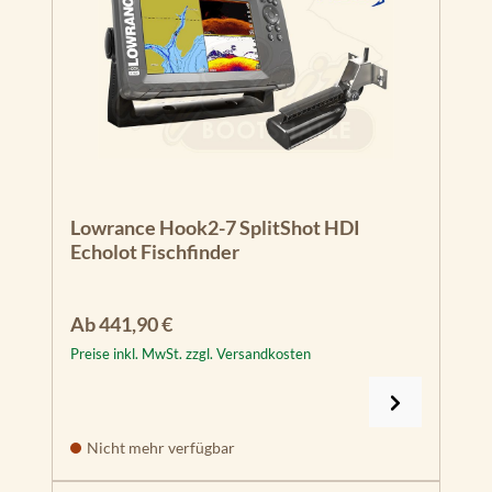
Lowrance Hook2-7 SplitShot HDI
Echolot Fischfinder
Regulärer Preis:
Ab
441,90 €
Preise inkl. MwSt. zzgl. Versandkosten
Nicht mehr verfügbar