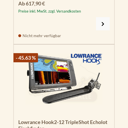
Regulärer Preis:
Ab
617,90 €
Preise inkl. MwSt. zzgl. Versandkosten
Nicht mehr verfügbar
- 45.63 %
Lowrance Hook2-12 TripleShot Echolot