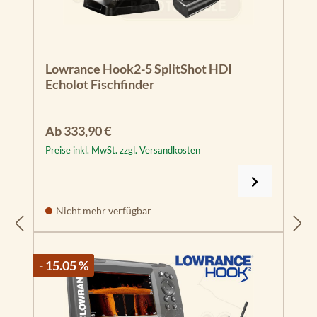
Lowrance Hook2-5 SplitShot HDI
Echolot Fischfinder
Regulärer Preis:
Ab
333,90 €
Preise inkl. MwSt. zzgl. Versandkosten
Nicht mehr verfügbar
- 15.05 %