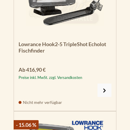
Lowrance Hook2-5 TripleShot Echolot
Fischfinder
Regulärer Preis:
Ab
416,90 €
Preise inkl. MwSt. zzgl. Versandkosten
Nicht mehr verfügbar
- 15.06 %