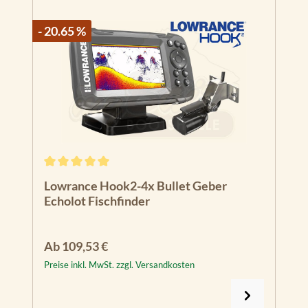
- 20.65 %
Durchschnittliche Bewertung von 5 von 5 Sternen
Lowrance Hook2-4x Bullet Geber
Echolot Fischfinder
Regulärer Preis:
Ab
109,53 €
Preise inkl. MwSt. zzgl. Versandkosten