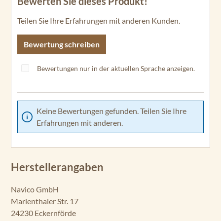
Bewerten Sie dieses Produkt!
Durchschnittliche Bewertung von 0 von 5 Sternen
Teilen Sie Ihre Erfahrungen mit anderen Kunden.
Bewertung schreiben
Bewertungen nur in der aktuellen Sprache anzeigen.
Keine Bewertungen gefunden. Teilen Sie Ihre
Erfahrungen mit anderen.
Herstellerangaben
Navico GmbH
Marienthaler Str. 17
24230 Eckernförde