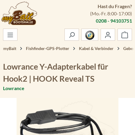
Hast du Fragen?
Zum Hauptinhalt springen
(Mo.-Fr. 8:00-17:00)
0208 - 94103751
War
myBait
Fishfinder-GPS-Plotter
Kabel & Verbinder
Geber
Lowrance Y-Adapterkabel für
Hook2 | HOOK Reveal TS
Lowrance
Bildergalerie überspringen