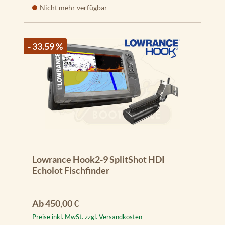
Nicht mehr verfügbar
- 33.59 %
Lowrance Hook2-9 SplitShot HDI
Echolot Fischfinder
Regulärer Preis:
Ab
450,00 €
Preise inkl. MwSt. zzgl. Versandkosten