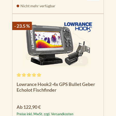
Nicht mehr verfügbar
- 23.5 %
Durchschnittliche Bewertung von 5 von 5 Sternen
Lowrance Hook2-4x GPS Bullet Geber
Echolot Fischfinder
Regulärer Preis:
Ab
122,90 €
Preise inkl. MwSt. zzgl. Versandkosten