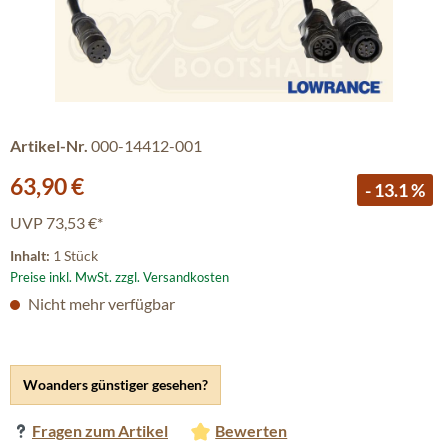
Artikel-Nr.
000-14412-001
Verkaufspreis:
63,90 €
- 13.1 %
UVP
73,53 €*
Inhalt:
1 Stück
Preise inkl. MwSt. zzgl. Versandkosten
Nicht mehr verfügbar
Woanders günstiger gesehen?
Fragen zum Artikel
Bewerten