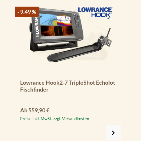
- 9.49 %
Lowrance Hook2-7 TripleShot Echolot
Fischfinder
Regulärer Preis:
Ab
559,90 €
Preise inkl. MwSt. zzgl. Versandkosten