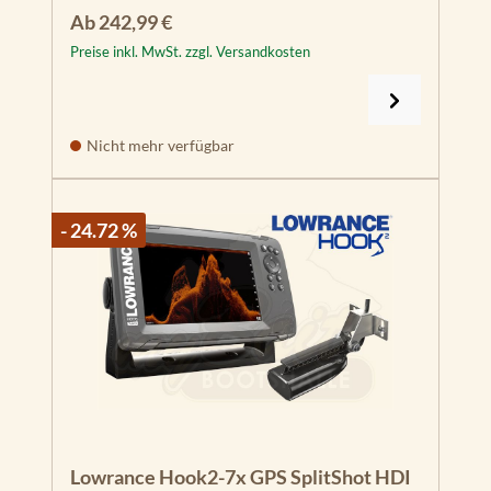
Regulärer Preis:
Ab
242,99 €
Preise inkl. MwSt. zzgl. Versandkosten
Nicht mehr verfügbar
- 24.72 %
Lowrance Hook2-7x GPS SplitShot HDI