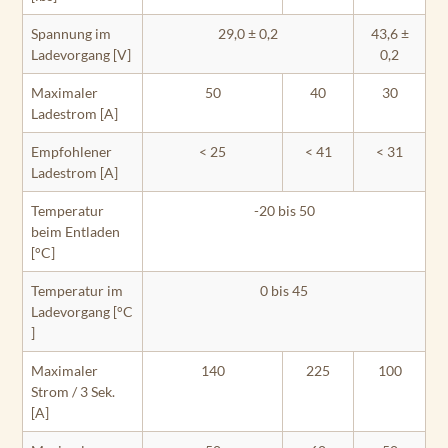
Spannung im
29,0 ± 0,2
43,6 ±
Ladevorgang [V]
0,2
Maximaler
50
40
30
Ladestrom [A]
Empfohlener
< 25
< 41
< 31
Ladestrom [A]
Temperatur
-20 bis 50
beim Entladen
[°C]
Temperatur im
0 bis 45
Ladevorgang [°C
]
Maximaler
140
225
100
Strom / 3 Sek.
[A]