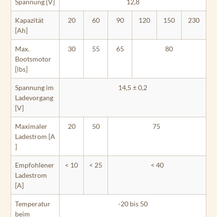
Spannung [V]
12,8
Kapazität
20
60
90
120
150
230
[Ah]
Max.
30
55
65
80
Bootsmotor
[lbs]
Spannung im
14,5 ± 0,2
Ladevorgang
[V]
Maximaler
20
50
75
Ladestrom [A
]
Empfohlener
< 10
< 25
< 40
Ladestrom
[A]
Temperatur
-20 bis 50
beim