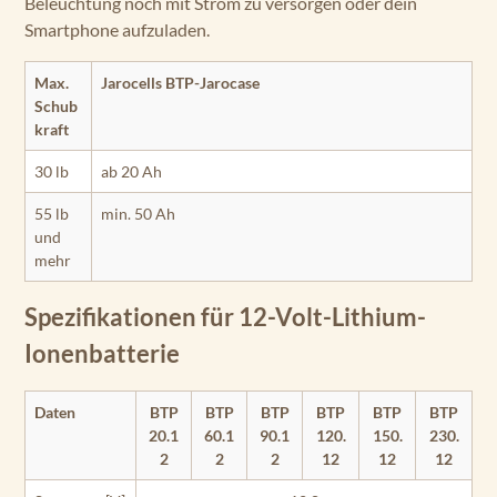
Beleuchtung noch mit Strom zu versorgen oder dein
Smartphone aufzuladen.
Max.
Jarocells BTP-Jarocase
Schub
kraft
30 lb
ab 20 Ah
55 lb
min. 50 Ah
und
mehr
Spezifikationen für 12-Volt-Lithium-
Ionenbatterie
Daten
BTP
BTP
BTP
BTP
BTP
BTP
20.1
60.1
90.1
120.
150.
230.
2
2
2
12
12
12