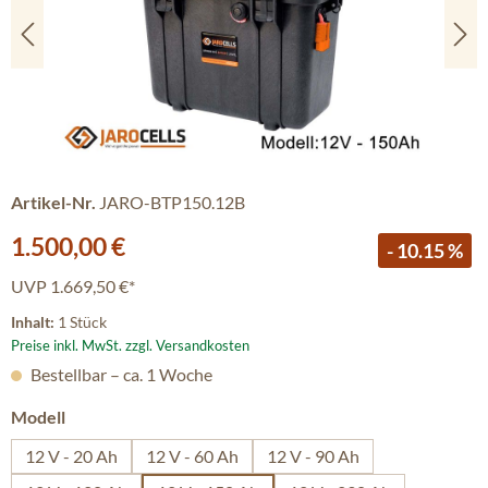
Artikel-Nr.
JARO-BTP150.12B
Verkaufspreis:
1.500,00 €
- 10.15 %
UVP
1.669,50 €*
Inhalt:
1 Stück
Preise inkl. MwSt. zzgl. Versandkosten
Bestellbar – ca. 1 Woche
auswählen
Modell
12 V - 20 Ah
12 V - 60 Ah
12 V - 90 Ah