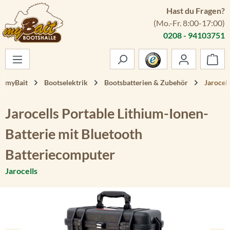
Hast du Fragen?
Zum Hauptinhalt springen
(Mo.-Fr. 8:00-17:00)
0208 - 94103751
War
myBait
Bootselektrik
Bootsbatterien & Zubehör
Jarocel
Jarocells Portable Lithium-Ionen-
Batterie mit Bluetooth
Batteriecomputer
Jarocells
Bildergalerie überspringen