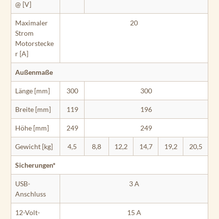
@ [V]
Maximaler
20
Strom
Motorstecke
r [A]
Außenmaße
Länge [mm]
300
300
Breite [mm]
119
196
Höhe [mm]
249
249
Gewicht [kg]
4,5
8,8
12,2
14,7
19,2
20,5
Sicherungen*
USB-
3 A
Anschluss
12-Volt-
15 A