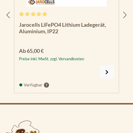
Durchschnittliche Bewertung von 5 von 5 Sternen
Jarocells LiFePO4 Lithium Ladegerät,
Aluminium, IP22
Regulärer Preis:
Ab
65,00 €
Preise inkl. MwSt. zzgl. Versandkosten
Verfügbar