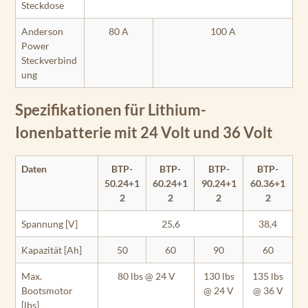
Steckdose
Anderson
80 A
100 A
Power
Steckverbind
ung
Spezifikationen für Lithium-
Ionenbatterie mit 24 Volt und 36 Volt
Daten
BTP-
BTP-
BTP-
BTP-
50.24+1
60.24+1
90.24+1
60.36+1
2
2
2
2
Spannung [V]
25,6
38,4
Kapazität [Ah]
50
60
90
60
Max.
80 lbs @ 24 V
130 lbs
135 lbs
Bootsmotor
@ 24 V
@ 36 V
[lbs]