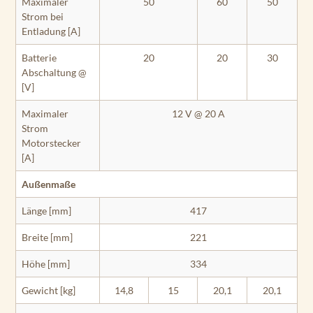
Maximaler
50
60
50
Strom bei
Entladung [A]
Batterie
20
20
30
Abschaltung @
[V]
Maximaler
12 V @ 20 A
Strom
Motorstecker
[A]
Außenmaße
Länge [mm]
417
Breite [mm]
221
Höhe [mm]
334
Gewicht [kg]
14,8
15
20,1
20,1