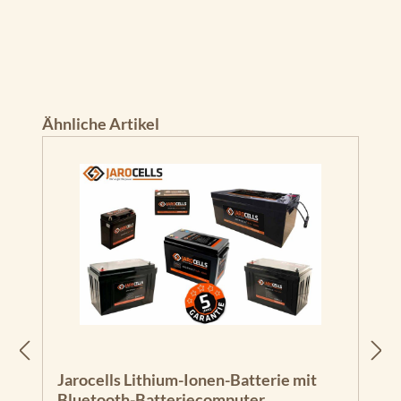
Produktgalerie überspringen
Ähnliche Artikel
Jarocells Lithium-Ionen-Batterie mit
Bluetooth-Batteriecomputer