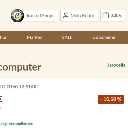
War
Trusted Shops
Mein Konto
0,00 €
hör
Marken
SALE
Gutscheine
ecomputer
Jarocells
RO-BT60.12-START
€
- 10.58 %
*
. zzgl. Versandkosten