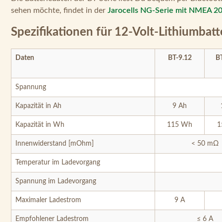
sehen möchte, findet in der
Jarocells NG-Serie mit NMEA 2
Spezifikationen für 12-Volt-Lithiumbatt
Daten
BT-9.12
B
Spannung
Kapazität in Ah
9 Ah
Kapazität in Wh
115 Wh
1
Innenwiderstand [mOhm]
< 50 mΩ
Temperatur im Ladevorgang
Spannung im Ladevorgang
Maximaler Ladestrom
9 A
Empfohlener Ladestrom
≤ 6 A