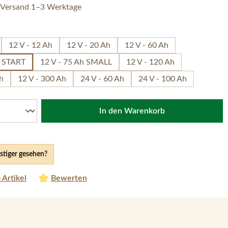
 Versand 1–3 Werktage
hlen
12 V - 12 Ah
12 V - 20 Ah
12 V - 60 Ah
h START
12 V - 75 Ah SMALL
12 V - 120 Ah
h
12 V - 300 Ah
24 V - 60 Ah
24 V - 100 Ah
In den Warenkorb
tiger gesehen?
 Artikel
Bewerten