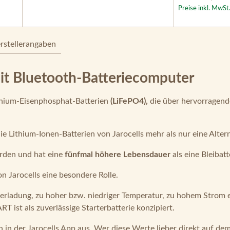
Preise inkl. MwSt
rstellerangaben
mit Bluetooth-Batteriecomputer
ithium-Eisenphosphat-Batterien
(LiFePO4),
die über hervorragend
e Lithium-Ionen-Batterien von Jarocells mehr als nur eine Alter
den und hat eine
fünfmal höhere Lebensdauer
als eine Bleibatt
n Jarocells eine besondere Rolle.
rladung, zu hoher bzw. niedriger Temperatur, zu hohem Strom etc
T ist als zuverlässige Starterbatterie konzipiert.
h in der Jarocells App aus. Wer diese Werte lieber direkt auf d