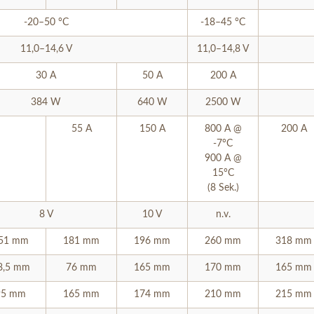
-20–50 °C
-18–45 °C
11,0–14,6 V
11,0–14,8 V
30 A
50 A
200 A
384 W
640 W
2500 W
55 A
150 A
800 A @
200 A
-7°C
900 A @
15°C
(8 Sek.)
8 V
10 V
n.v.
51 mm
181 mm
196 mm
260 mm
318 mm
8,5 mm
76 mm
165 mm
170 mm
165 mm
95 mm
165 mm
174 mm
210 mm
215 mm