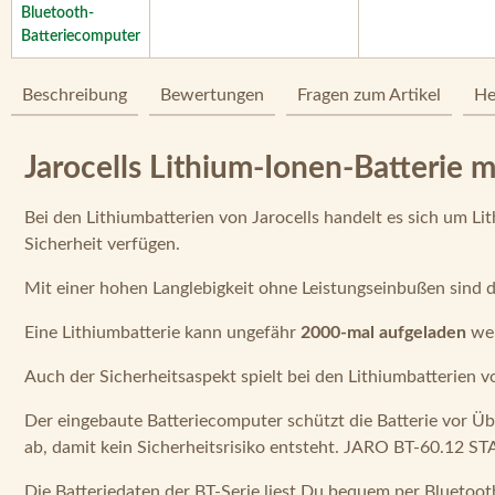
Beschreibung
Bewertungen
Fragen zum Artikel
He
Jarocells Lithium-Ionen-Batterie 
Bei den Lithiumbatterien von Jarocells handelt es sich um L
Sicherheit verfügen.
Mit einer hohen Langlebigkeit ohne Leistungseinbußen sind di
Eine Lithiumbatterie kann ungefähr
2000-mal aufgeladen
wer
Auch der Sicherheitsaspekt spielt bei den Lithiumbatterien vo
Der eingebaute Batteriecomputer schützt die Batterie vor Übe
ab, damit kein Sicherheitsrisiko entsteht. JARO BT-60.12 STAR
Die Batteriedaten der BT-Serie liest Du bequem per Bluetoot