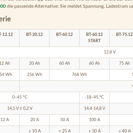
000
die passende Alternative: Sie meldet Spannung, Ladestrom u
erie
T-12.12
BT-20.12
BT-60.12
BT-60.12
BT-75.12
START
12,8 V
12 Ah
20 Ah
60 Ah
60 Ah
75 Ah
54 Wh
256 Wh
768 Wh
0–45 °C
-18–45 °C
14,5 V ± 0,2 V
14,4-14,8 V
12 A
20 A
50 A
100 A
≤ 10 A
≤ 25 A
≤ 50 A
≤ 40 A