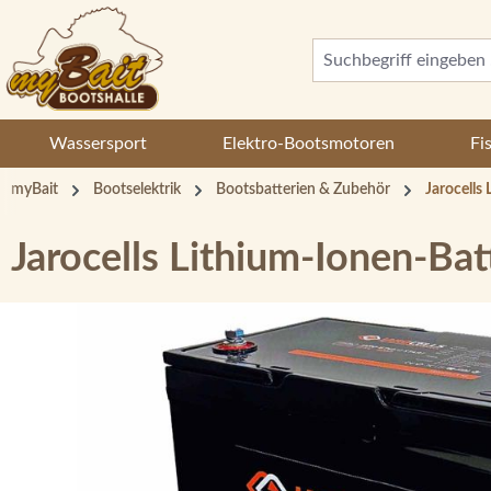
 Hauptinhalt springen
Zur Suche springen
Zur Hauptnavigation springen
Wassersport
Elektro-Bootsmotoren
Fi
myBait
Bootselektrik
Bootsbatterien & Zubehör
Jarocells
Jarocells Lithium-Ionen-Ba
Bildergalerie überspringen