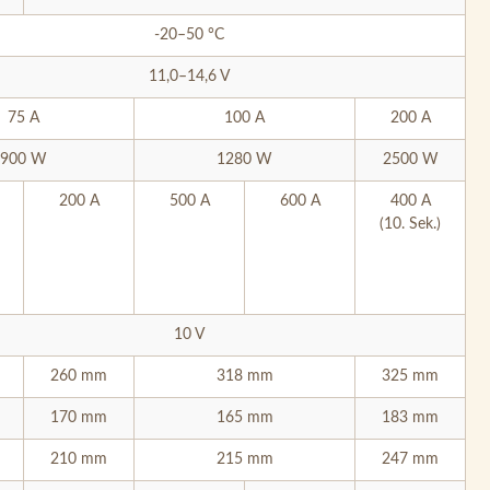
-20–50 °C
11,0–14,6 V
75 A
100 A
200 A
900 W
1280 W
2500 W
200 A
500 A
600 A
400 A
(10. Sek.)
10 V
260 mm
318 mm
325 mm
170 mm
165 mm
183 mm
210 mm
215 mm
247 mm