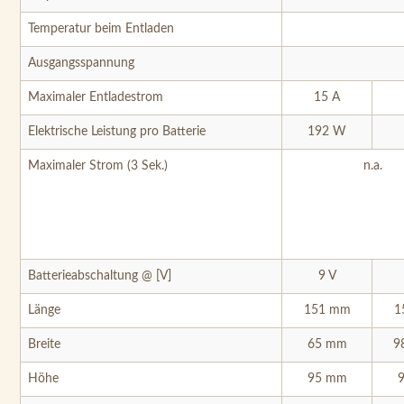
Temperatur beim Entladen
Ausgangsspannung
Maximaler Entlade­strom
15 A
Elektrische Leistung pro Batterie
192 W
Maximaler Strom (3 Sek.)
n.a.
Batterieabschaltung @ [V]
9 V
Länge
151 mm
1
Breite
65 mm
9
Höhe
95 mm