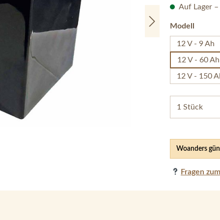
Auf Lager –
auswä
Modell
12 V - 9 Ah
12 V - 60 A
12 V - 150 A
Woanders güns
Fragen zum