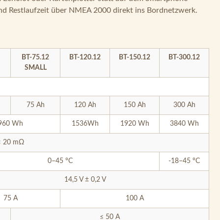
nd Restlaufzeit über NMEA 2000 direkt ins Bordnetzwerk.
BT-75.12
BT-120.12
BT-150.12
BT-300.12
SMALL
75 Ah
120 Ah
150 Ah
300 Ah
960 Wh
1536Wh
1920 Wh
3840 Wh
< 20 mΩ
0–45 °C
-18–45 °C
14,5 V ± 0,2 V
75 A
100 A
≤ 50 A