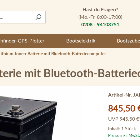
Hast du Fragen?
(Mo.-Fr. 8:00-17:00)
0208 - 94103751
shfinder-GPS-Plotter
Bootselektrik
Bootszube
 Lithium-Ionen-Batterie mit Bluetooth-Batteriecomputer
tterie mit Bluetooth-Batteri
Artikel-Nr.
JA
Verkaufspreis:
845,50 
UVP
945,50 €
Inhalt:
1 Stück
Preise inkl. MwSt