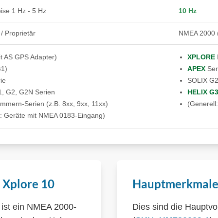
ise 1 Hz - 5 Hz
10 Hz
 Proprietär
NMEA 2000 (
t AS GPS Adapter)
XPLORE
G1)
APEX
Ser
ie
SOLIX G2
, G2, G2N Serien
HELIX G
mmern-Serien (z.B. 8xx, 9xx, 11xx)
(Generell
l: Geräte mit NMEA 0183-Eingang)
 Xplore 10
Hauptmerkmale 
ist ein NMEA 2000-
Dies sind die Hauptv