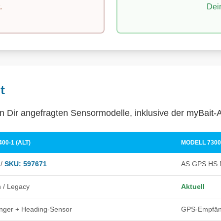
.
Dein
t
 von Dir angefragten Sensormodelle, inklusive der myBait
00-1 (ALT)
MODELL 7300
 /
SKU: 597671
AS GPS HS 
 / Legacy
Aktuell
ger + Heading-Sensor
GPS-Empfän