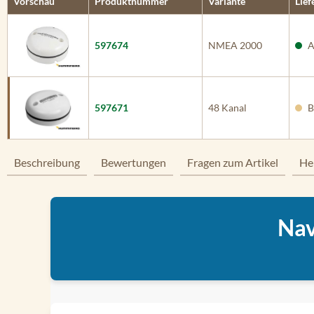
Vorschau
Produktnummer
Variante
Lief
597674
NMEA 2000
A
597671
48 Kanal
B
Beschreibung
Bewertungen
Fragen zum Artikel
He
Nav