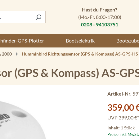
Hast du Fragen?
(Mo.-Fr. 8:00-17:00)
0208 - 94103751
shfinder-GPS-Plotter
Bootselektrik
Bootszub
 2000
Humminbird Richtungssensor (GPS & Kompass) AS-GPS-HS
sor (GPS & Kompass) AS-GP
Artikel-Nr.
59
Verkaufspreis:
359,00 
UVP
399,00 €*
Inhalt:
1 Stück
Preise inkl. MwSt