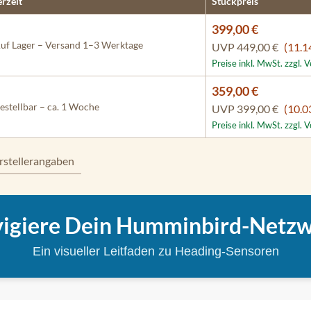
erzeit
Stückpreis
399,00 €
uf Lager – Versand 1–3 Werktage
UVP
449,00 €
(11.1
Preise inkl. MwSt. zzgl.
359,00 €
estellbar – ca. 1 Woche
UVP
399,00 €
(10.0
Preise inkl. MwSt. zzgl.
rstellerangaben
igiere Dein Humminbird-Netz
Ein visueller Leitfaden zu Heading-Sensoren