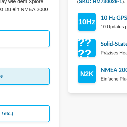
lay wie dem Xplore
(
SKU: HM730029-1
).
st Du ein NMEA 2000-
10 Hz GPS
10Hz
10 Updates p
??
Solid-Sta
??
Präzises Head
NMEA 200
N2K
ne
Einfache Plu
/ etc.)