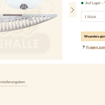
Auf Lager –
Woanders gün
Fragen zum
rstellerangaben