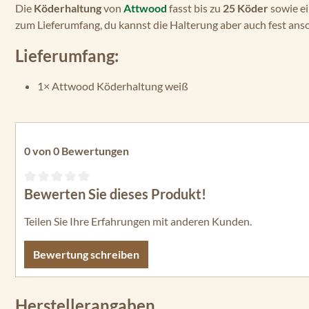
Die
Köderhaltung
von
Attwood
fasst bis zu
25 Köder
sowie e
zum Lieferumfang, du kannst die Halterung aber auch fest ans
Lieferumfang:
1× Attwood Köderhaltung weiß
0 von 0 Bewertungen
Bewerten Sie dieses Produkt!
Durchschnittliche Bewertung von 0 von 5 Sternen
Teilen Sie Ihre Erfahrungen mit anderen Kunden.
Bewertung schreiben
Herstellerangaben