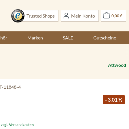
War
Trusted Shops
Mein Konto
0,00 €
ehör
Marken
SALE
Gutscheine
Attwood
T-11848-4
- 3.01 %
. zzgl. Versandkosten