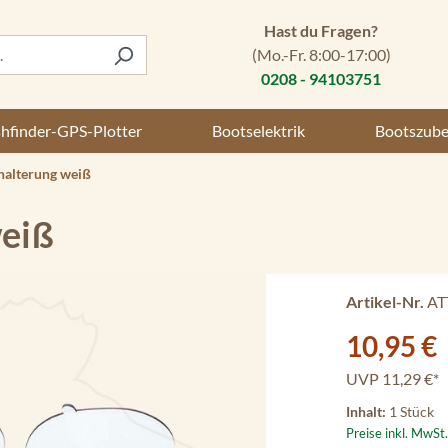
Hast du Fragen?
(Mo.-Fr. 8:00-17:00)
0208 - 94103751
shfinder-GPS-Plotter
Bootselektrik
Bootszub
alterung weiß
eiß
Artikel-Nr.
AT
Verkaufspreis:
10,95 €
UVP
11,29 €*
Inhalt:
1 Stück
Preise inkl. MwSt