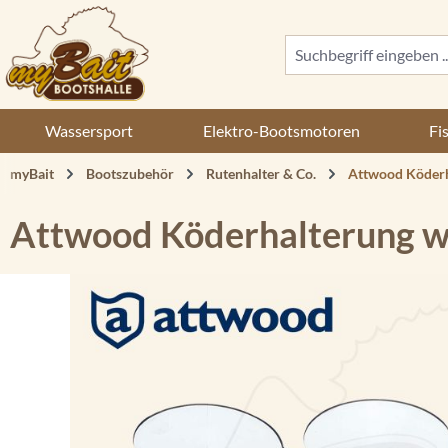
 Hauptinhalt springen
Zur Suche springen
Zur Hauptnavigation springen
Wassersport
Elektro-Bootsmotoren
Fi
myBait
Bootszubehör
Rutenhalter & Co.
Attwood Köderh
Attwood Köderhalterung w
Bildergalerie überspringen