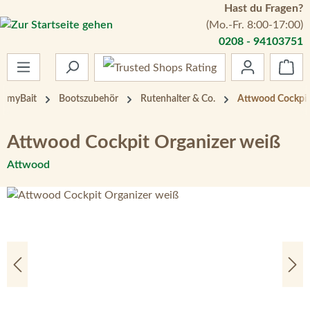
Hast du Fragen?
Zum Hauptinhalt springen
(Mo.-Fr. 8:00-17:00)
0208 - 94103751
War
myBait
Bootszubehör
Rutenhalter & Co.
Attwood Cockpit
Attwood Cockpit Organizer weiß
Attwood
Bildergalerie überspringen