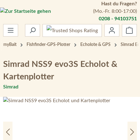
Hast du Fragen?
Zum Hauptinhalt springen
(Mo.-Fr. 8:00-17:00)
0208 - 94103751
War
myBait
Fishfinder-GPS-Plotter
Echolote & GPS
Simrad Ec
Simrad NSS9 evo3S Echolot &
Kartenplotter
Simrad
Bildergalerie überspringen