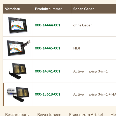
Vorschau
Produktnummer
Sonar-Geber
000-14444-001
ohne Geber
000-14445-001
HDI
000-14841-001
Active Imaging 3-in-1
000-15618-001
Active Imaging 3-in-1 + 
Beschreibung
Bewertungen
Fragen zum Artikel
He