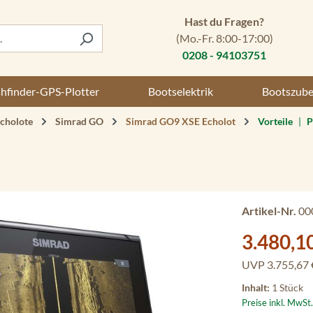
Hast du Fragen?
(Mo.-Fr. 8:00-17:00)
0208 - 94103751
shfinder-GPS-Plotter
Bootselektrik
Bootszub
cholote
Simrad GO
Simrad GO9 XSE Echolot
Vorteile
|
P
Artikel-Nr.
00
Verkaufspreis:
3.480,1
UVP
3.755,67 
Inhalt:
1 Stück
Preise inkl. MwSt