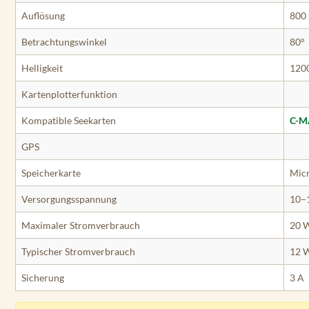
Auflösung
800 
Betrachtungswinkel
80°
Helligkeit
1200
Kartenplotterfunktion
Kompatible Seekarten
C-M
GPS
Speicherkarte
Micr
Versorgungsspannung
10–
Maximaler Stromverbrauch
20 
Typischer Stromverbrauch
12 
Sicherung
3 A