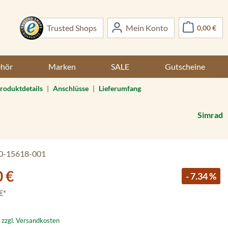
War
Trusted Shops
Mein Konto
0,00 €
ehör
Marken
SALE
Gutscheine
roduktdetails
|
Anschlüsse
|
Lieferumfang
Simrad
0-15618-001
0 €
- 7.34 %
€*
. zzgl. Versandkosten