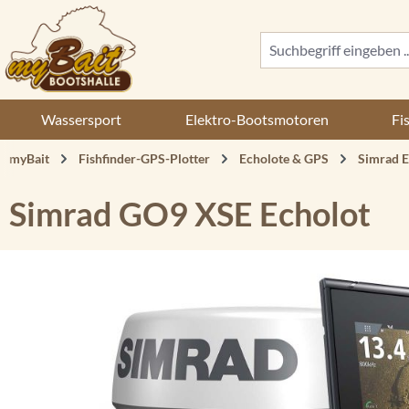
 Hauptinhalt springen
Zur Suche springen
Zur Hauptnavigation springen
Wassersport
Elektro-Bootsmotoren
Fi
myBait
Fishfinder-GPS-Plotter
Echolote & GPS
Simrad E
Simrad GO9 XSE Echolot
Bildergalerie überspringen