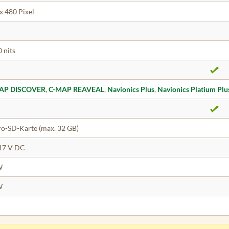
x 480 Pixel
 nits
AP DISCOVER
,
C-MAP REAVEAL
,
Navionics Plus
,
Navionics Platium Plu
o-SD-Karte (max. 32 GB)
17 V DC
W
W