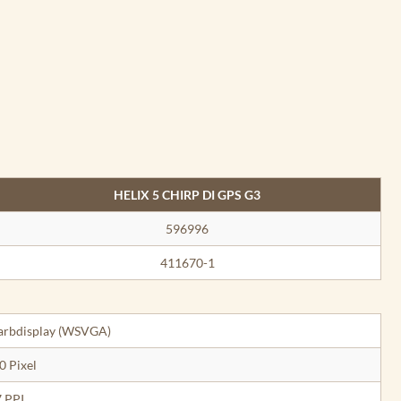
HELIX 5 CHIRP DI GPS G3
596996
411670-1
Farbdisplay (WSVGA)
0 Pixel
7 PPI