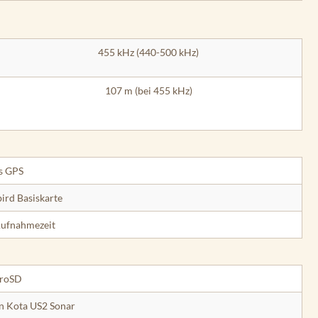
455 kHz (440-500 kHz)
107 m (bei 455 kHz)
s GPS
ird Basiskarte
Aufnahmezeit
croSD
nn Kota US2 Sonar