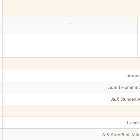
-
-
Interne
Ja, mit Humminb
Ja, 8 Stunden 
1 x mi
AIS, AutoPilot, Mi