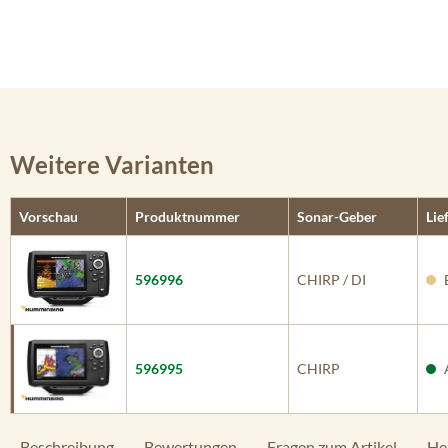
Weitere Varianten
Vorschau
Produktnummer
Sonar-Geber
Lie
596996
CHIRP / DI
B
596995
CHIRP
A
Beschreibung
Bewertungen
Fragen zum Artikel
He