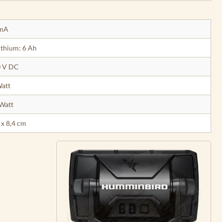
 mA
Lithium: 6 Ah
0 V DC
att
Watt
 x 8,4 cm