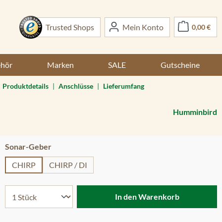
War
Trusted Shops
Mein Konto
0,00 €
ehör
Marken
SALE
Gutscheine
Produktdetails
|
Anschlüsse
|
Lieferumfang
Humminbird
auswählen
Sonar-Geber
CHIRP
CHIRP / DI
In den Warenkorb