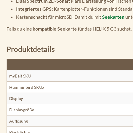
Dual Spectrum 2D-Sonar:
klare Darstellung von Fischen 
Integriertes GPS:
Kartenplotter-Funktionen sind Standa
Kartenschacht
für microSD: Damit du mit
Seekarten
unte
Falls du eine
kompatible Seekarte
für das HELIX 5 G3 suchst, s
Produktdetails
myBait SKU
Humminbird SKUx
Display
Displaygröße
Auflösung
Pixeldichte