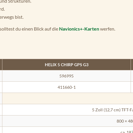
und Strukturen.
rd.
rwegs bist.
olltest du einen Blick auf die
Navionics+-Karten
werfen.
HELIX 5 CHIRP GPS G3
596995
411660-1
5 Zoll (12,7 cm) TFT-
800 × 48
ca. 18