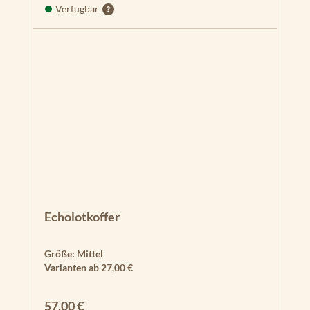
Verfügbar
Echolotkoffer
Größe:
Mittel
Varianten ab
27,00 €
Regulärer Preis:
57,00 €