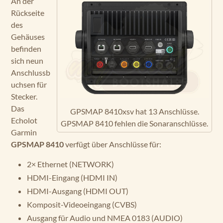
An der
Rückseite
des
Gehäuses
befinden
sich neun
Anschlussb
uchsen für
Stecker.
Das
GPSMAP 8410xsv hat 13 Anschlüsse.
Echolot
GPSMAP 8410 fehlen die Sonaranschlüsse.
Garmin
GPSMAP 8410
verfügt über Anschlüsse für:
2× Ethernet (NETWORK)
HDMI-Eingang (HDMI IN)
HDMI-Ausgang (HDMI OUT)
Komposit-Videoeingang (CVBS)
Ausgang für Audio und NMEA 0183 (AUDIO)