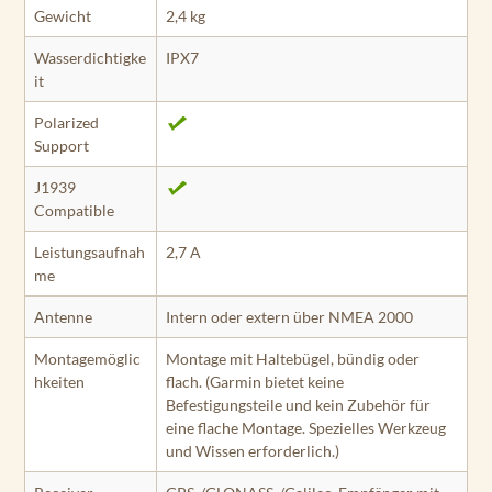
Gewicht
2,4 kg
Wasserdichtigke
IPX7
it
Polarized
Support
J1939
Compatible
Leistungsaufnah
2,7 A
me
Antenne
Intern oder extern über NMEA 2000
Montagemöglic
Montage mit Haltebügel, bündig oder
hkeiten
flach. (Garmin bietet keine
Befestigungsteile und kein Zubehör für
eine flache Montage. Spezielles Werkzeug
und Wissen erforderlich.)