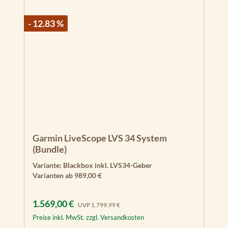
- 12.83 %
Garmin LiveScope LVS 34 System
(Bundle)
Variante:
Blackbox inkl. LVS34-Geber
Varianten ab
989,00 €
Verkaufspreis:
Regulärer Preis:
1.569,00 €
UVP
1.799,99 €
Preise inkl. MwSt. zzgl. Versandkosten