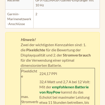
Receiver
GPS-/GLONASS-/Galileo-Empfänger mit
10 Hz
Garmin-
2
Marinenetzwerk
-Anschlüsse
Hinweis!
Zwei der wichtigsten Kennzahlen sind: 1.
die
Pixeldichte
für die Bewertung der
Displayqualität und 2. der
Stromverbrauch
für die Verwendung einer optimal
dimensionierten Batterie.
Pixeldicht
224,17 PPI
e
32,4 Watt und 2,7 A bei 12 Volt:
Mit der
empfohlenen Batterie
von RoyPow
kannst du das
max.
Echolot bei maximaler Leistung
Stromverb
etwa 11 Stunden betreiben, bis