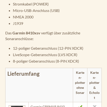
Stromkabel (POWER)
Micro-USB-Anschluss (USB)
NMEA 2000
J1939
Das
Garmin 8410xsv
verfügt über zusätzliche
Sonaranschlüsse:
12-poliger Geberanschluss (12-PIN XDCR)
LiveScope-Geberanschluss (LVS XDCR)
8-poliger Geberanschluss (8-PIN XDCR)
Karte
Karte
Lieferumfang
n­
n­
plotter
plotter
ohne
&
Sonar
Echolo
t
Garmin GPSMAP 8410