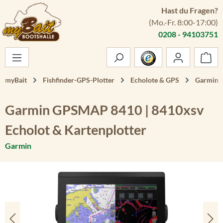
Hast du Fragen?
Zum Hauptinhalt springen
(Mo.-Fr. 8:00-17:00)
0208 - 94103751
War
myBait
Fishfinder-GPS-Plotter
Echolote & GPS
Garmin E
Garmin GPSMAP 8410 | 8410xsv
Echolot & Kartenplotter
Garmin
Bildergalerie überspringen