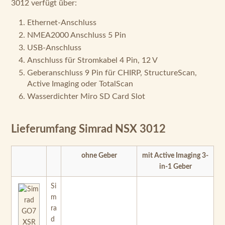
3012 verfügt über:
Ethernet-Anschluss
NMEA2000 Anschluss 5 Pin
USB-Anschluss
Anschluss für Stromkabel 4 Pin, 12 V
Geberanschluss 9 Pin für CHIRP, StructureScan,
Active Imaging oder TotalScan
Wasserdichter Miro SD Card Slot
Lieferumfang Simrad NSX 3012
ohne Geber
mit Active Imaging 3-
in-1 Geber
Si
m
ra
d