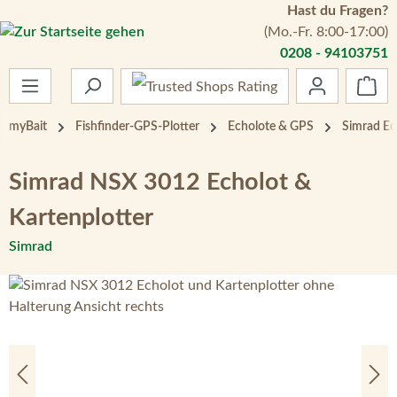
Hast du Fragen?
Zum Hauptinhalt springen
(Mo.-Fr. 8:00-17:00)
0208 - 94103751
War
myBait
Fishfinder-GPS-Plotter
Echolote & GPS
Simrad Ec
Simrad NSX 3012 Echolot &
Kartenplotter
Simrad
Bildergalerie überspringen