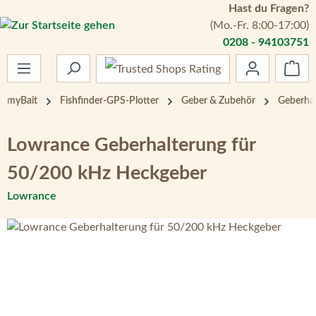
Hast du Fragen?
Zum Hauptinhalt springen
(Mo.-Fr. 8:00-17:00)
0208 - 94103751
War
myBait
Fishfinder-GPS-Plotter
Geber & Zubehör
Geberhal
Lowrance Geberhalterung für
50/200 kHz Heckgeber
Lowrance
Bildergalerie überspringen