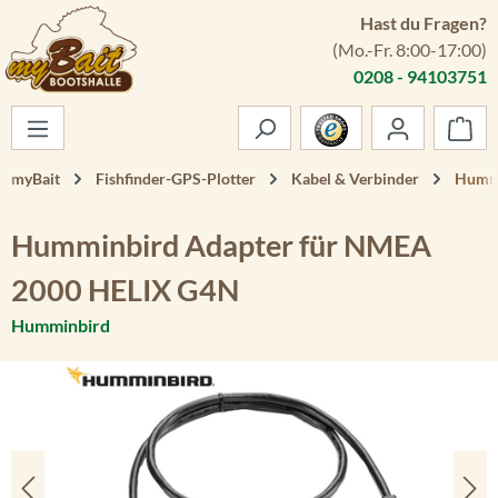
Hast du Fragen?
Zum Hauptinhalt springen
(Mo.-Fr. 8:00-17:00)
0208 - 94103751
War
myBait
Fishfinder-GPS-Plotter
Kabel & Verbinder
Hummi
Humminbird Adapter für NMEA
2000 HELIX G4N
Humminbird
Bildergalerie überspringen