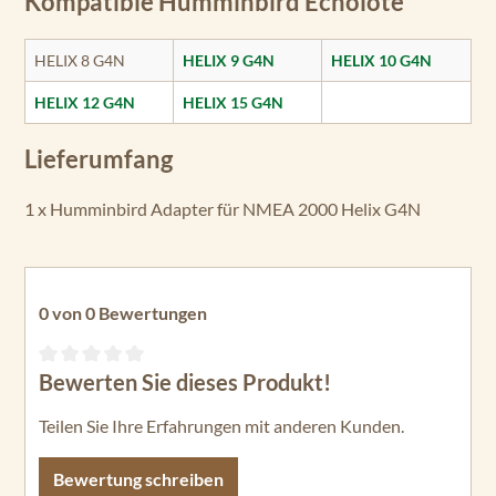
Kompatible Humminbird Echolote
HELIX 8 G4N
HELIX 9 G4N
HELIX 10 G4N
HELIX 12 G4N
HELIX 15 G4N
Lieferumfang
1 x Humminbird Adapter für NMEA 2000 Helix G4N
0 von 0 Bewertungen
Bewerten Sie dieses Produkt!
Durchschnittliche Bewertung von 0 von 5 Sternen
Teilen Sie Ihre Erfahrungen mit anderen Kunden.
Bewertung schreiben