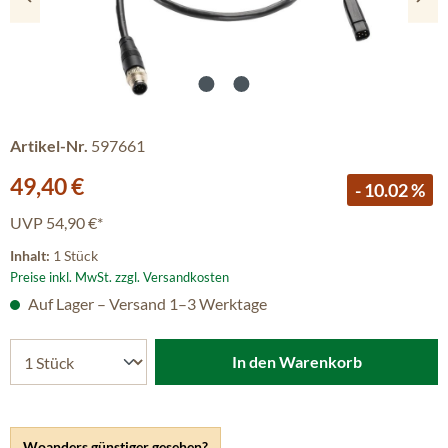
Artikel-Nr.
597661
Verkaufspreis:
49,40 €
- 10.02 %
UVP
54,90 €*
Inhalt:
1 Stück
Preise inkl. MwSt. zzgl. Versandkosten
Auf Lager – Versand 1–3 Werktage
In den Warenkorb
Woanders günstiger gesehen?