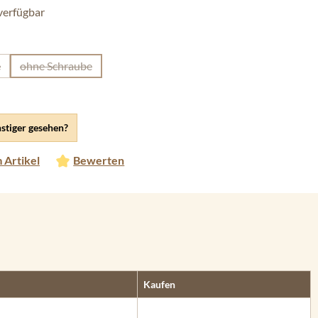
verfügbar
len
e
ohne Schraube
(Diese Option ist zurzeit nicht verfügbar.)
stiger gesehen?
 Artikel
Bewerten
Kaufen