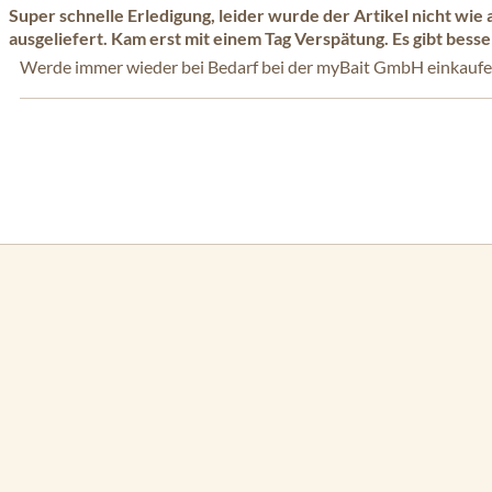
Super schnelle Erledigung, leider wurde der Artikel nicht w
Bewertung mit 5 von 5 Sternen
ausgeliefert. Kam erst mit einem Tag Verspätung. Es gibt bes
Werde immer wieder bei Bedarf bei der myBait GmbH einkauf