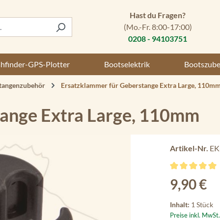
Hast du Fragen?
(Mo.-Fr. 8:00-17:00)
0208 - 94103751
shfinder-GPS-Plotter
Bootselektrik
Bootszub
tangenzubehör
Ersatzklammer für Geberstange Extra Large, 110m
tange Extra Large, 110mm
Artikel-Nr.
EK
Durchschnittli
Regulärer Preis
9,90 €
Inhalt:
1 Stück
Preise inkl. MwSt