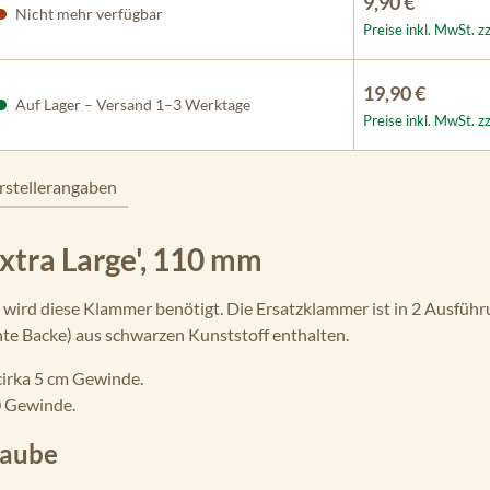
9,90 €
Nicht mehr verfügbar
Preise inkl. MwSt. z
19,90 €
Auf Lager – Versand 1–3 Werktage
Preise inkl. MwSt. z
rstellerangaben
xtra Large', 110 mm
ird diese Klammer benötigt. Die Ersatzklammer ist in 2 Ausführun
chte Backe) aus schwarzen Kunststoff enthalten.
cirka 5 cm Gewinde.
0 Gewinde.
raube