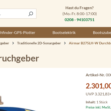
Hast du Fragen?
(Mo.-Fr. 8:00-17:00)
0208 - 94103751
shfinder-GPS-Plotter
Bootselektrik
Bootszub
tgeber
Traditionelle 2D-Sonargeber
Airmar B275LH-W Durchb
ruchgeber
Artikel-Nr.
00
Verkaufspreis:
2.301,0
UVP
3.321,83 
Inhalt:
1 Stück
Preise inkl. MwSt