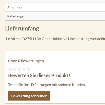
Anschluss
Kabellänge
Lieferumfang
1 x Airmar B275LH-W Geber, inklusive Hochleistungsverkleid
0 von 0 Bewertungen
Bewerten Sie dieses Produkt!
Durchschnittliche Bewertung von 0 von 5 Sternen
Teilen Sie Ihre Erfahrungen mit anderen Kunden.
Bewertung schreiben