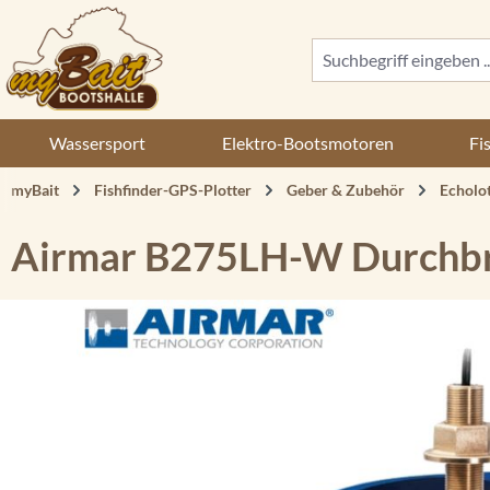
 Hauptinhalt springen
Zur Suche springen
Zur Hauptnavigation springen
Wassersport
Elektro-Bootsmotoren
Fi
myBait
Fishfinder-GPS-Plotter
Geber & Zubehör
Echolo
Airmar B275LH-W Durchb
Bildergalerie überspringen