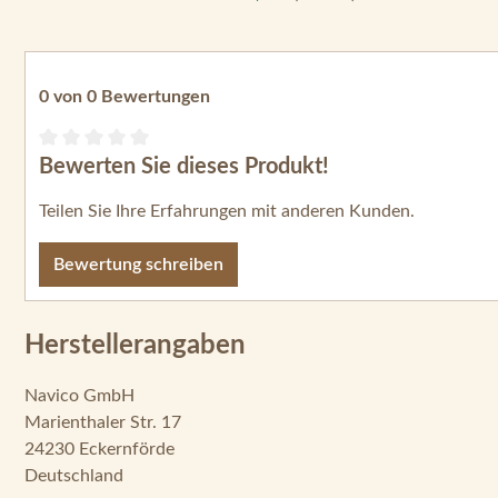
0 von 0 Bewertungen
Bewerten Sie dieses Produkt!
Durchschnittliche Bewertung von 0 von 5 Sternen
Teilen Sie Ihre Erfahrungen mit anderen Kunden.
Bewertung schreiben
Herstellerangaben
Navico GmbH
Marienthaler Str. 17
24230 Eckernförde
Deutschland