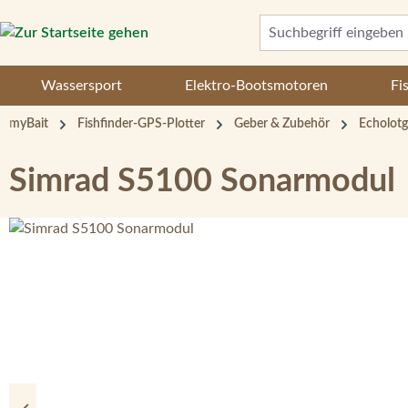
 Hauptinhalt springen
Zur Suche springen
Zur Hauptnavigation springen
Wassersport
Elektro-Bootsmotoren
Fi
myBait
Fishfinder-GPS-Plotter
Geber & Zubehör
Echolotg
Simrad S5100 Sonarmodul
Bildergalerie überspringen