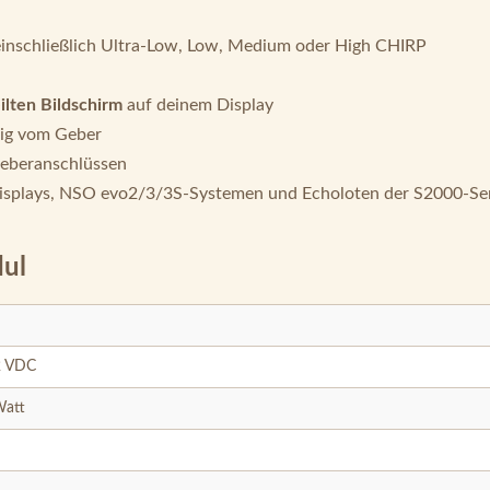
einschließlich Ultra-Low, Low, Medium oder High CHIRP
ilten Bildschirm
auf deinem Display
gig vom Geber
Geberanschlüssen
isplays, NSO evo2/3/3S-Systemen und Echoloten der S2000-Se
dul
2 VDC
Watt