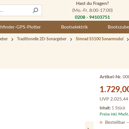
Hast du Fragen?
(Mo.-Fr. 8:00-17:00)
0208 - 94103751
shfinder-GPS-Plotter
Bootselektrik
Bootszube
eber
Traditionelle 2D-Sonargeber
Simrad S5100 Sonarmodul
Artikel-Nr.
00
Verkaufspreis:
1.729,0
UVP
2.025,44
Inhalt:
1 Stück
Preise inkl. MwSt
Bestellbar 