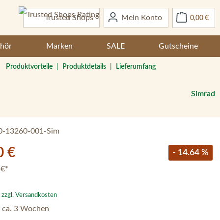
War
Trusted Shops
Mein Konto
0,00 €
hör
Marken
SALE
Gutscheine
Produktvorteile
|
Produktdetails
|
Lieferumfang
Simrad
0-13260-001-Sim
0 €
- 14.64 %
 €*
. zzgl. Versandkosten
– ca. 3 Wochen