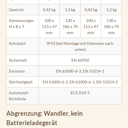
Gewicht
0,42 kg
1,3 kg
0,42 kg
1,3 kg
Abmessungen
100 x
130 x
100 x
130 x
H x B x T
113 x 47
186 x 70
113 x 47
186 x 70
mm
mm
mm
mm
Schutzart
IP43 (bei Montage mit Klemmen nach
unten)
Sicherheit
EN 60950
Emission
EN 61000-6-3, EN 55014-1
Störfestigkeit
EN 61000-6-2, EN 61000-6-1, EN 55014-2
Automobil-
ECE R10-5
Richtlinie
Abgrenzung: Wandler, kein
Batterieladegerät