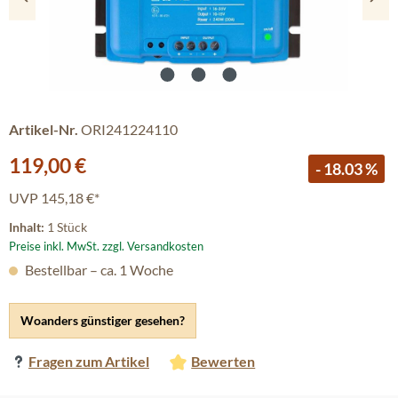
Artikel-Nr.
ORI241224110
Verkaufspreis:
119,00 €
- 18.03 %
UVP
145,18 €*
Inhalt:
1 Stück
Preise inkl. MwSt. zzgl. Versandkosten
Bestellbar – ca. 1 Woche
Woanders günstiger gesehen?
Fragen zum Artikel
Bewerten