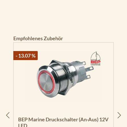
Produktgalerie überspringen
Empfohlenes Zubehör
- 13.07 %
BEP Marine Druckschalter (An-Aus) 12V
LED