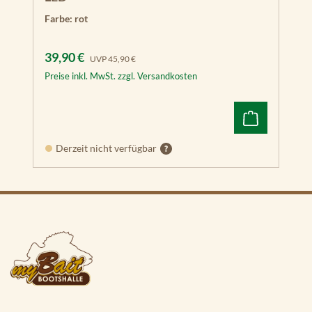
Farbe:
rot
Verkaufspreis:
Regulärer Preis:
39,90 €
UVP
45,90 €
Preise inkl. MwSt. zzgl. Versandkosten
Derzeit nicht verfügbar