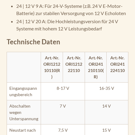
24 | 12 V 9 A: Für 24-V-Systeme (z.B. 24 V E-Motor-
Batterie) zur stabilen Versorgung von 12 V Echoloten
24 | 12 V 20 A: Die Hochleistungsversion für 24 V
Systeme mit hohem 12 V Leistungsbedarf
Technische Daten
Art.-Nr.
Art.-Nr.
Art.-Nr.
Art.-Nr.
ORI1212
ORI1212
ORI241
ORI241
10110(R
22110
210110(
224110
)
R)
Eingangsspann
8-17 V
16-35 V
ungsbereich
Abschalten
7 V
14 V
wegen
Unterspannung
Neustart nach
7,5 V
15 V