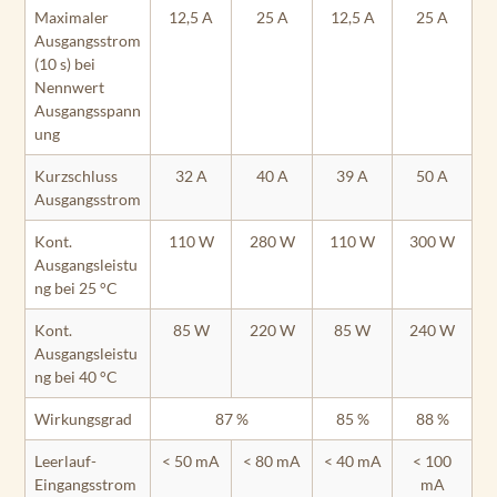
Maximaler
12,5 A
25 A
12,5 A
25 A
Ausgangsstrom
(10 s) bei
Nennwert
Ausgangsspann
ung
Kurzschluss
32 A
40 A
39 A
50 A
Ausgangsstrom
Kont.
110 W
280 W
110 W
300 W
Ausgangsleistu
ng bei 25 °C
Kont.
85 W
220 W
85 W
240 W
Ausgangsleistu
ng bei 40 °C
Wirkungsgrad
87 %
85 %
88 %
Leerlauf-
< 50 mA
< 80 mA
< 40 mA
< 100
Eingangsstrom
mA