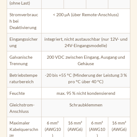
(ohne Last)
Stromverbrauc
< 200 µA (über Remote-Anschluss)
h bei
Deaktivierung
Eingangssicher
integriert, nicht austauschbar (nur 12V- und
ung
24V-Eingangsmodelle)
Galvanische
200 VDC zwischen Eingang, Ausgang und
Trennung
Gehäuse
Betriebstempe
-20 bis +55 °C (Minderung der Leistung 3 %
raturbereich
pro °C über 40 °C)
Feuchte
max. 95 % nicht kondensierend
Gleichstrom-
Schraubklemmen
Anschluss
Maximaler
6 mm²
16 mm²
6 mm²
16 mm²
Kabelquerschn
(AWG10
(AWG6)
(AWG10
(AWG6)
itt
)
)