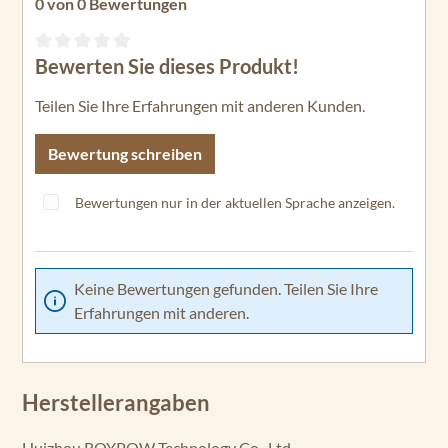
0 von 0 Bewertungen
Bewerten Sie dieses Produkt!
Durchschnittliche Bewertung von 0 von 5 Sternen
Teilen Sie Ihre Erfahrungen mit anderen Kunden.
Bewertung schreiben
Bewertungen nur in der aktuellen Sprache anzeigen.
Keine Bewertungen gefunden. Teilen Sie Ihre
Erfahrungen mit anderen.
Herstellerangaben
Huizhou ROYPOW Technology Co., Ltd