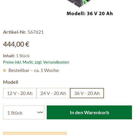
Artikel-Nr.
567621
Regulärer Preis:
444,00 €
Inhalt:
1 Stück
Preise inkl. MwSt. zzgl. Versandkosten
Bestellbar – ca. 1 Woche
auswählen
Modell
12 V - 20 Ah
24 V - 20 Ah
36 V - 20 Ah
In den Warenkorb