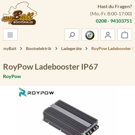
Hast du Fragen?
Zum Hauptinhalt springen
(Mo.-Fr. 8:00-17:00)
0208 - 94103751
War
myBait
Bootselektrik
Ladegeräte
RoyPow Ladebooster I
RoyPow Ladebooster IP67
RoyPow
Bildergalerie überspringen