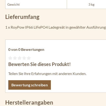
Gewicht
3 kg
Lieferumfang
1 x RoyPow IP66 LiFePO4 Ladegreät in gewählter Ausführung
0 von 0 Bewertungen
Bewerten Sie dieses Produkt!
Durchschnittliche Bewertung von 0 von 5 Sternen
Teilen Sie Ihre Erfahrungen mit anderen Kunden.
Bewertung schreiben
Herstellerangaben