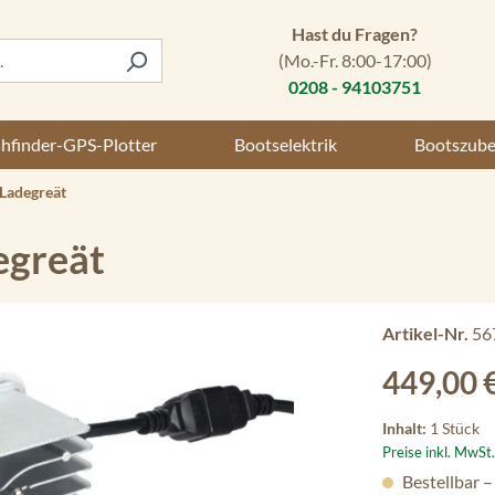
Hast du Fragen?
(Mo.-Fr. 8:00-17:00)
0208 - 94103751
shfinder-GPS-Plotter
Bootselektrik
Bootszub
Ladegreät
egreät
Artikel-Nr.
56
Regulärer Preis
449,00 
Inhalt:
1 Stück
Preise inkl. MwSt
Bestellbar –