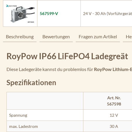
567599-V
24 V - 30 Ah (Vorführgerät
Beschreibung
Bewertungen
Fragen zum Artikel
He
RoyPow IP66 LiFePO4 Ladegreät
Diese Ladegeräte kannst du problemlos für
RoyPow Lithium-B
Spezifikationen
Art. Nr.
567598
Spannung
12 V
max. Ladestrom
30 A