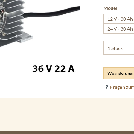
auswäh
Modell
12 V - 30 Ah
24 V - 30 Ah
Woanders gün
Fragen zum