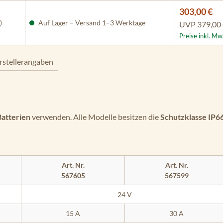
303,00 €
)
Auf Lager – Versand 1–3 Werktage
UVP
379,00
Preise inkl. Mw
rstellerangaben
atterien
verwenden. Alle Modelle besitzen die
Schutzklasse IP6
Art. Nr.
Art. Nr.
567605
567599
24 V
15 A
30 A