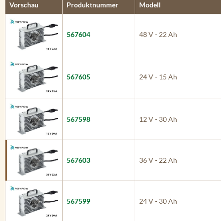
Vorschau
Produktnummer
Modell
567604
48 V - 22 Ah
567605
24 V - 15 Ah
567598
12 V - 30 Ah
567603
36 V - 22 Ah
567599
24 V - 30 Ah