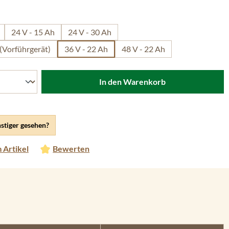
len
24 V - 15 Ah
24 V - 30 Ah
 (Vorführgerät)
36 V - 22 Ah
48 V - 22 Ah
In den Warenkorb
stiger gesehen?
 Artikel
Bewerten