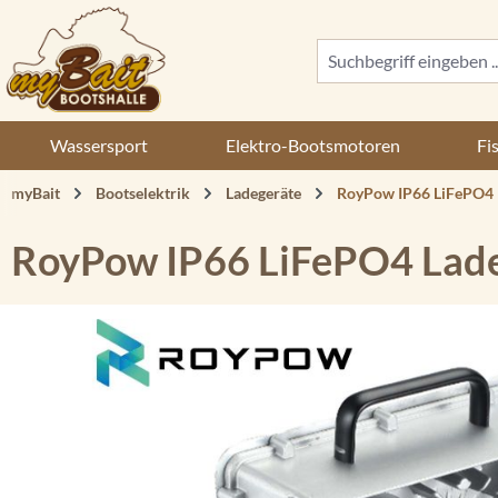
 Hauptinhalt springen
Zur Suche springen
Zur Hauptnavigation springen
Wassersport
Elektro-Bootsmotoren
Fi
myBait
Bootselektrik
Ladegeräte
RoyPow IP66 LiFePO4 
RoyPow IP66 LiFePO4 Lad
Bildergalerie überspringen