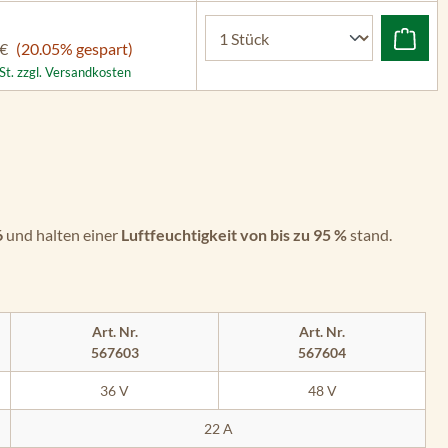
 €
(20.05% gespart)
St. zzgl. Versandkosten
6
und halten einer
Luftfeuchtigkeit von bis zu 95 %
stand.
Art. Nr.
Art. Nr.
567603
567604
36 V
48 V
22 A