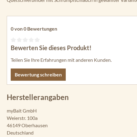
0 von 0 Bewertungen
Bewerten Sie dieses Produkt!
Durchschnittliche Bewertung von 0 von 5 Sternen
Teilen Sie Ihre Erfahrungen mit anderen Kunden.
Bewertung schreiben
Herstellerangaben
myBait GmbH
Weierstr. 100a
46149 Oberhausen
Deutschland