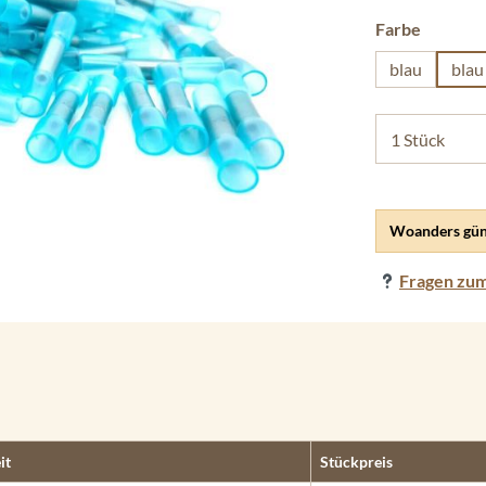
auswäh
Farbe
blau
blau
Woanders gün
Fragen zum
it
Stückpreis