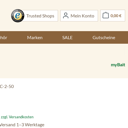
War
Trusted Shops
Mein Konto
0,00 €
ehör
Marken
SALE
Gutscheine
myBait
C-2-50
:
. zzgl. Versandkosten
 Versand 1–3 Werktage