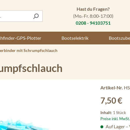
Hast du Fragen?
(Mo.-Fr. 8:00-17:00)
0208 - 94103751
shfinder-GPS-Plotter
Bootselektrik
Bootszub
erbinder mit Schrumpfschlauch
rumpfschlauch
Artikel-Nr.
HS
Regulärer Preis
7,50 €
Inhalt:
1 Stück
Preise inkl. MwSt
Auf Lager –